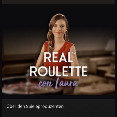
Über den Spieleproduzenten