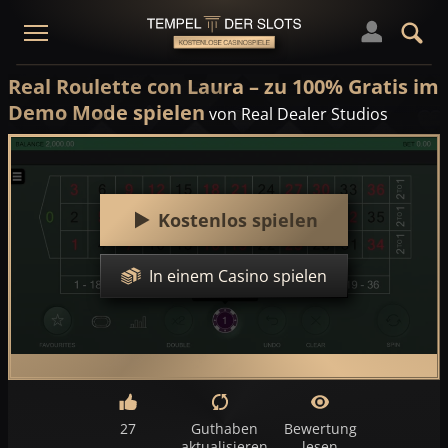
Real Roulette con Laura – zu 100% Gratis im
Demo Mode spielen
von Real Dealer Studios
Kostenlos spielen
In einem Casino spielen
27
Guthaben
Bewertung
aktualisieren
lesen