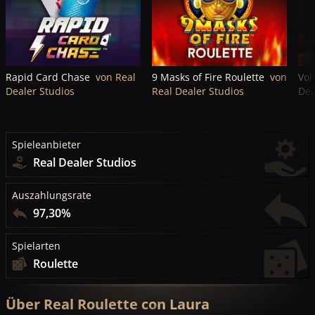
Rapid Card Chase
von Real
9 Masks of Fire Roulette
von
Vol
Dealer Studios
Real Dealer Studios
Dea
Spieleanbieter
Real Dealer Studios
Auszahlungsrate
97,30%
Spielarten
Roulette
Über Real Roulette con Laura