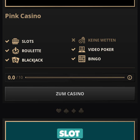
Pink Casino
KEINE WETTEN
SLOTS
VIDEO POKER
ROULETTE
BINGO
BLACKJACK
0.0
/ 10
ZUM CASINO