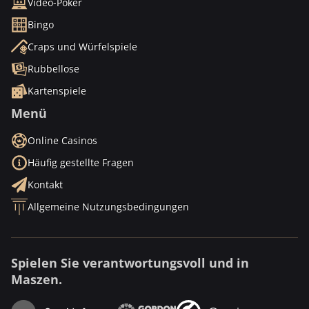
Video-Poker
Bingo
Craps und Würfelspiele
Rubbellose
Kartenspiele
Menü
Online Casinos
Häufig gestellte Fragen
Kontakt
Allgemeine Nutzungsbedingungen
Spielen Sie verantwortungsvoll und in
Maszen.