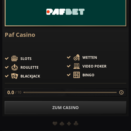
Paf Casino
WETTEN
SLOTS
VIDEO POKER
ROULETTE
BINGO
BLACKJACK
0.0
/ 10
ZUM CASINO