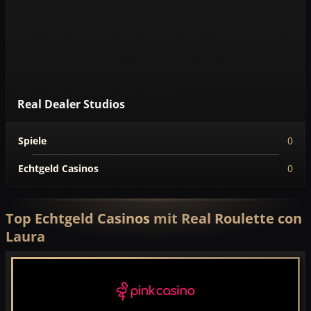
Real Dealer Studios
Spiele
0
Echtgeld Casinos
0
Top Echtgeld Casinos mit Real Roulette con
Laura