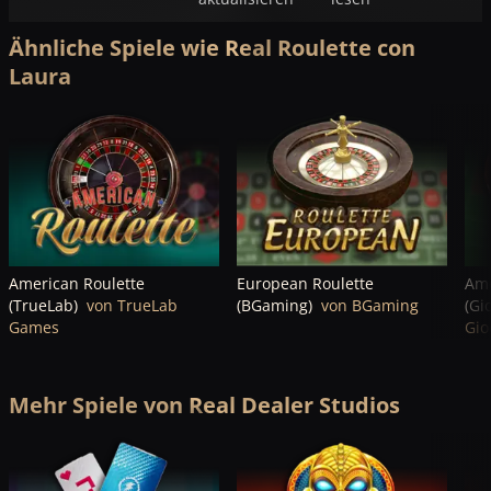
Ähnliche Spiele wie Real Roulette con
Laura
American Roulette
European Roulette
Ame
(TrueLab)
von TrueLab
(BGaming)
von BGaming
(Gi
Games
Gio
Mehr Spiele von Real Dealer Studios