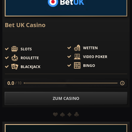
Bet UK Casino
WETTEN
SLOTS
VIDEO POKER
ROULETTE
BINGO
BLACKJACK
0.0
/ 10
ZUM CASINO