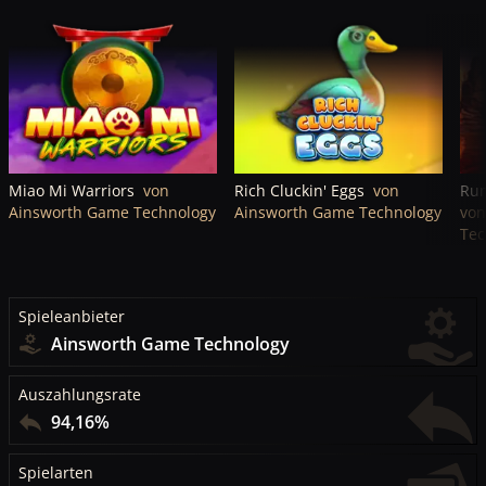
Miao Mi Warriors
von
Rich Cluckin' Eggs
von
Rum
Ainsworth Game Technology
Ainsworth Game Technology
von
Tec
Spieleanbieter
Ainsworth Game Technology
Auszahlungsrate
94,16%
Spielarten