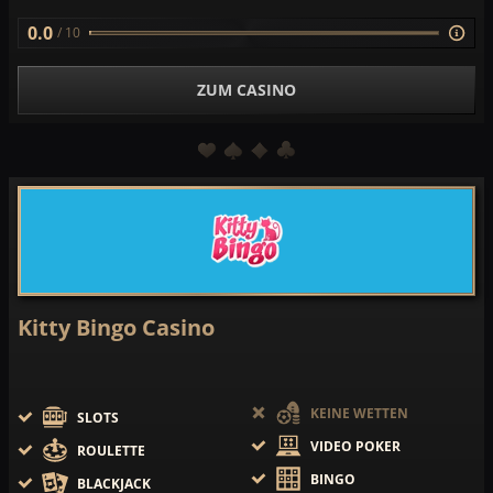
0.0
/ 10
ZUM CASINO
Kitty Bingo Casino
KEINE WETTEN
SLOTS
VIDEO POKER
ROULETTE
BINGO
BLACKJACK