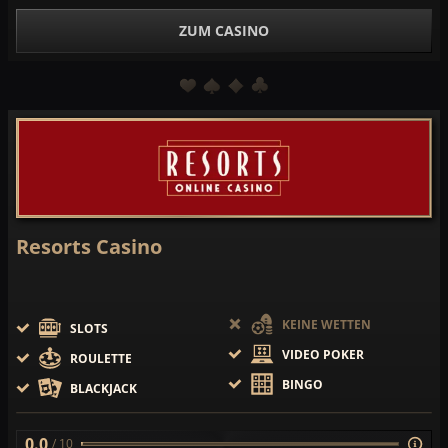
ZUM CASINO
Resorts Casino
KEINE WETTEN
SLOTS
VIDEO POKER
ROULETTE
BINGO
BLACKJACK
0.0
/ 10