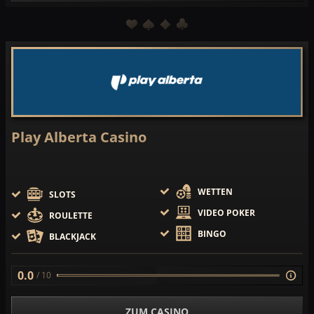
Play Alberta Casino
WETTEN
SLOTS
VIDEO POKER
ROULETTE
BINGO
BLACKJACK
0.0
/ 10
ZUM CASINO