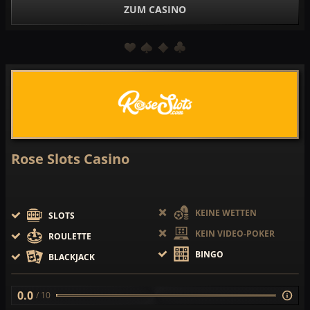
ZUM CASINO
Rose Slots Casino
KEINE WETTEN
SLOTS
KEIN VIDEO-POKER
ROULETTE
BINGO
BLACKJACK
0.0
/ 10