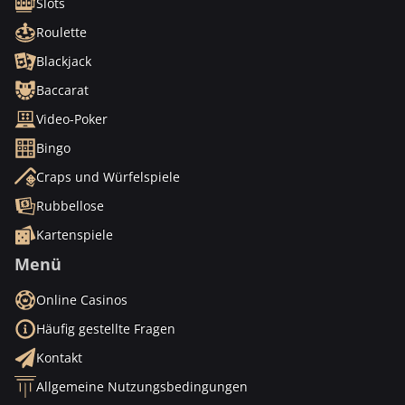
Slots
Roulette
Blackjack
Baccarat
Video-Poker
Bingo
Craps und Würfelspiele
Rubbellose
Kartenspiele
Menü
Online Casinos
Häufig gestellte Fragen
Kontakt
Allgemeine Nutzungsbedingungen