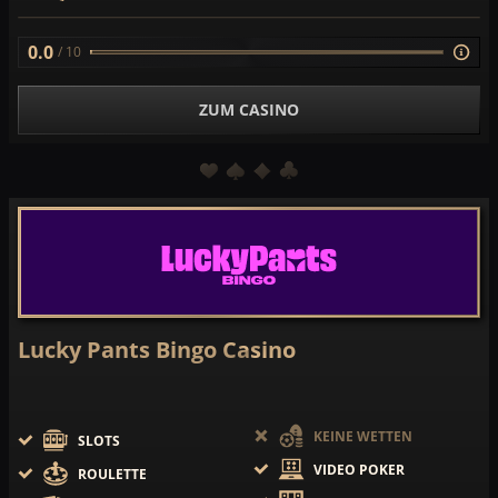
0.0
/ 10
ZUM CASINO
Lucky Pants Bingo Casino
KEINE WETTEN
SLOTS
VIDEO POKER
ROULETTE