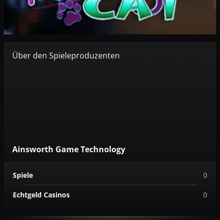
Über den Spieleproduzenten
Ainsworth Game Technology
Spiele
0
Echtgeld Casinos
0