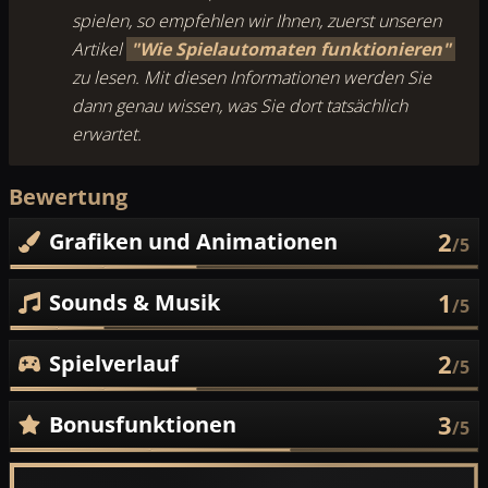
spielen, so empfehlen wir Ihnen, zuerst unseren
Artikel
"Wie Spielautomaten funktionieren"
zu lesen. Mit diesen Informationen werden Sie
dann genau wissen, was Sie dort tatsächlich
erwartet.
Bewertung
2
Grafiken und Animationen
/5
1
Sounds & Musik
/5
2
Spielverlauf
/5
3
Bonusfunktionen
/5