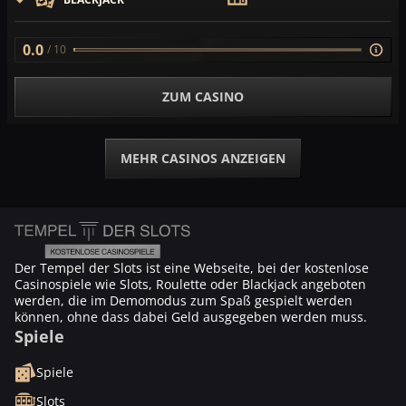
0.0
/ 10
ZUM CASINO
MEHR CASINOS ANZEIGEN
Der Tempel der Slots ist eine Webseite, bei der kostenlose
Casinospiele wie Slots, Roulette oder Blackjack angeboten
werden, die im Demomodus zum Spaß gespielt werden
können, ohne dass dabei Geld ausgegeben werden muss.
Spiele
Spiele
Slots