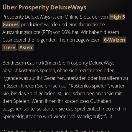
Über Prosperity DeluxeWays
Prosperity DeluxeWays ist ein Online Slots, der von
High 5
Games
produziert wurde und eine theoretische
Auszahlungsquote (RTP) von 96% hat. Wir haben diesem
Casinospiel die folgenden Themen zugewiesen:
6-Walzen
,
Tiere
,
Asien
.
Bei diesem Casino können Sie Prosperity DeluxeWays
absolut kostenlos spielen, ohne sich registrieren oder
irgendetwas auf Ihr Gerät herunterladen oder installieren zu
müssen. Klicken Sie einfach auf "Kostenlos spielen", warten
Sie, bis das Spiel geladen ist, und schon beginnen Sie mit
dem Spielen. Wenn Ihnen Ihr kostenloses Guthaben
ausgehen sollte, so starten Sie das Spiel einfach neu und Ihr
Spielgeldguthaben wird wieder vollständig aufgefüllt.
Wenn Ihnen dieses Casinospiel gefällt und Sie es im