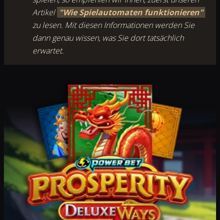
Artikel
"Wie Spielautomaten funktionieren"
zu lesen. Mit diesen Informationen werden Sie
dann genau wissen, was Sie dort tatsächlich
erwartet.