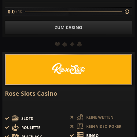
0.0
/ 10
ZUM CASINO
Rose Slots Casino
KEINE WETTEN
SLOTS
KEIN VIDEO-POKER
ROULETTE
BINGO
BLACKJACK