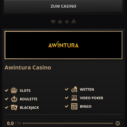
ZUM CASINO
Awintura Casino
WETTEN
SLOTS
VIDEO POKER
ROULETTE
BINGO
BLACKJACK
0.0
/ 10