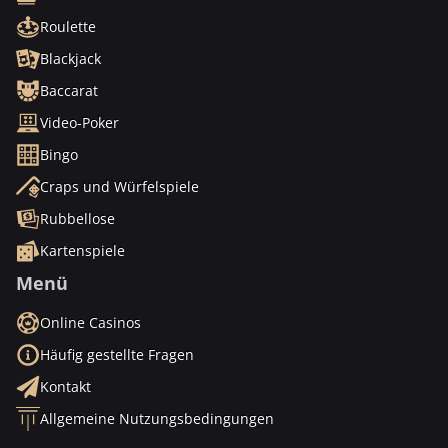
Roulette
Blackjack
Baccarat
Video-Poker
Bingo
Craps und Würfelspiele
Rubbellose
Kartenspiele
Menü
Online Casinos
Häufig gestellte Fragen
Kontakt
Allgemeine Nutzungsbedingungen