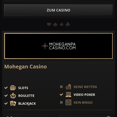
ZUM CASINO
Mohegan Casino
KEINE WETTEN
SLOTS
VIDEO POKER
ROULETTE
KEIN BINGO
BLACKJACK