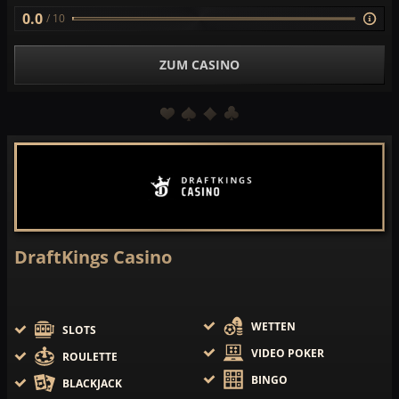
0.0
/ 10
ZUM CASINO
DraftKings Casino
WETTEN
SLOTS
VIDEO POKER
ROULETTE
BINGO
BLACKJACK