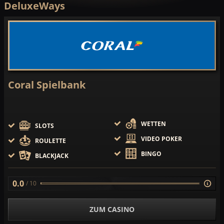
DeluxeWays
Coral Spielbank
WETTEN
SLOTS
VIDEO POKER
ROULETTE
BINGO
BLACKJACK
0.0
/ 10
ZUM CASINO