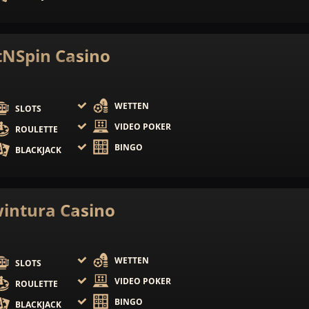
tNSpin Casino
WETTEN
SLOTS
VIDEO POKER
ROULETTE
BINGO
BLACKJACK
intura Casino
WETTEN
SLOTS
VIDEO POKER
ROULETTE
BINGO
BLACKJACK