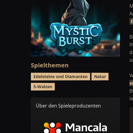
M
A
B
I
d
s
Spielthemen
W
Edelsteine und Diamanten
Natur
e
5-Walzen
B
l
Über den Spieleproduzenten