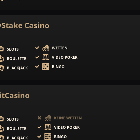
Stake Casino
WETTEN
SLOTS
VIDEO POKER
ROULETTE
BINGO
BLACKJACK
itCasino
KEINE WETTEN
SLOTS
VIDEO POKER
ROULETTE
BINGO
BLACKJACK