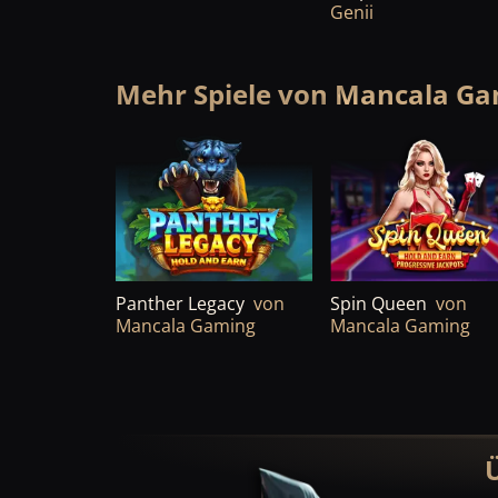
Genii
Mehr Spiele von Mancala G
Panther Legacy
von
Spin Queen
von
Mancala Gaming
Mancala Gaming