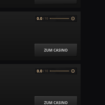
0.0
/ 10
ZUM CASINO
0.0
/ 10
ZUM CASINO