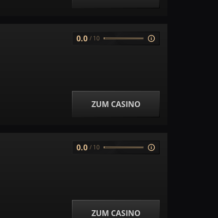
0.0
/ 10
ZUM CASINO
0.0
/ 10
ZUM CASINO