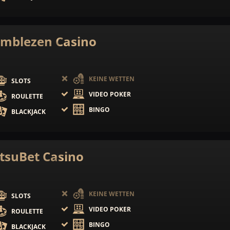
mblezen Casino
KEINE WETTEN
SLOTS
VIDEO POKER
ROULETTE
BINGO
BLACKJACK
tsuBet Casino
KEINE WETTEN
SLOTS
VIDEO POKER
ROULETTE
BINGO
BLACKJACK