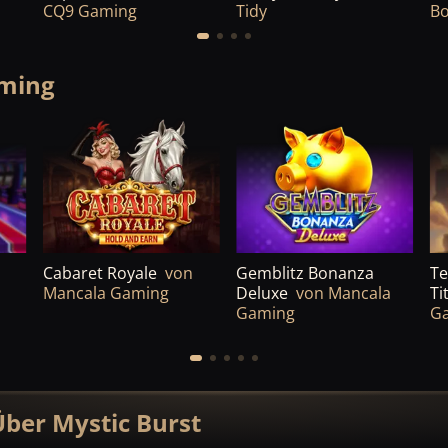
CQ9 Gaming
Tidy
B
aming
Cabaret Royale
von
Gemblitz Bonanza
Te
Mancala Gaming
Deluxe
von Mancala
Ti
Gaming
G
Über Mystic Burst