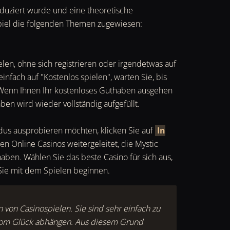
duziert wurde und eine theoretische
piel die folgenden Themen zugewiesen:
len, ohne sich registrieren oder irgendetwas auf
infach auf "Kostenlos spielen", warten Sie, bis
. Wenn Ihnen Ihr kostenloses Guthaben ausgehen
aben wird wieder vollständig aufgefüllt.
dus ausprobieren möchten, klicken Sie auf
In
en Online Casinos weitergeleitet, die Mystic
aben. Wählen Sie das beste Casino für sich aus,
 Sie mit dem Spielen beginnen.
von Casinospielen. Sie sind sehr einfach zu
d vom Glück abhängen. Aus diesem Grund