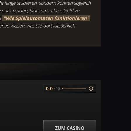
t lange studieren, sondern können sogleich
 entscheiden, Slots um echtes Geld zu
l
"Wie Spielautomaten funktionieren"
nau wissen, was Sie dort tatsächlich
0.0
/ 10
ZUM CASINO