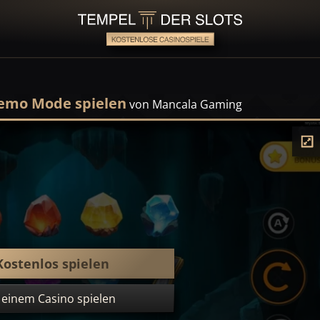
Demo Mode spielen
von Mancala Gaming
Kostenlos spielen
 einem Casino spielen