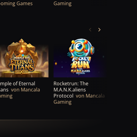
ooming Games
Gaming
Serengeti 
Mancala 
mple of Eternal
Rocketrun: The
tans
von Mancala
M.A.N.K.aliens
aming
Protocol
von Mancala
Gaming