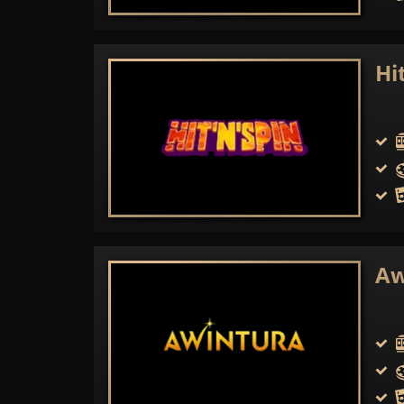
Hi
Aw