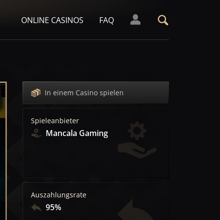
ONLINE CASINOS
FAQ
In einem Casino spielen
Spieleanbieter
Mancala Gaming
Auszahlungsrate
95%