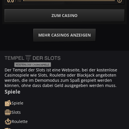
0.0
/ 10
ZUM CASINO
MEHR CASINOS ANZEIGEN
Der Tempel der Slots ist eine Webseite, bei der kostenlose
Casinospiele wie Slots, Roulette oder Blackjack angeboten
werden, die im Demomodus zum Spaß gespielt werden
können, ohne dass dabei Geld ausgegeben werden muss.
Spiele
Spiele
Slots
Roulette