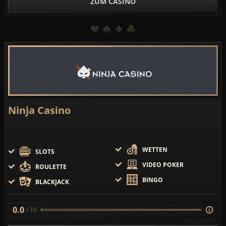
ZUM CASINO
Ninja Casino
WETTEN
SLOTS
VIDEO POKER
ROULETTE
BINGO
BLACKJACK
0.0
/ 10