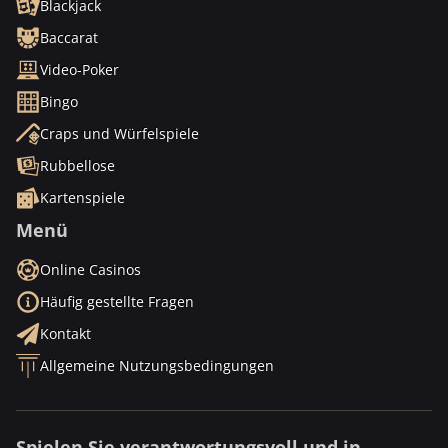
Blackjack
Baccarat
Video-Poker
Bingo
Craps und Würfelspiele
Rubbellose
Kartenspiele
Menü
Online Casinos
Häufig gestellte Fragen
Kontakt
Allgemeine Nutzungsbedingungen
Spielen Sie verantwortungsvoll und in