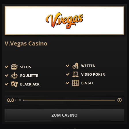
V.Vegas Casino
WETTEN
SLOTS
VIDEO POKER
ROULETTE
BINGO
BLACKJACK
0.0
/ 10
ZUM CASINO