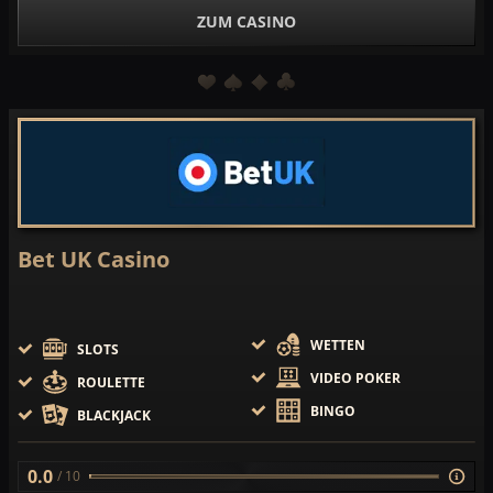
ZUM CASINO
Bet UK Casino
WETTEN
SLOTS
VIDEO POKER
ROULETTE
BINGO
BLACKJACK
0.0
/ 10