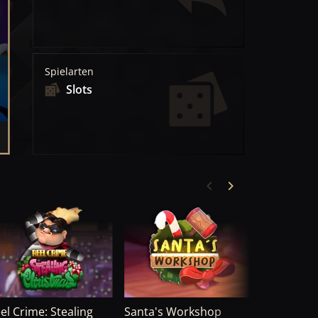
Spielarten
Slots
Book of Fr
Spinomen
el Crime: Stealing
Santa's Workshop