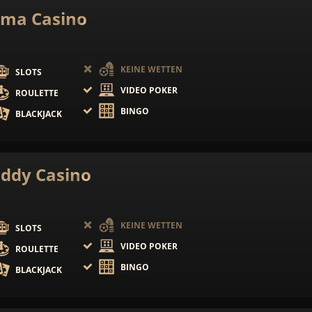
ma Casino
KEINE WETTEN
SLOTS
VIDEO POKER
ROULETTE
BINGO
BLACKJACK
ddy Casino
KEINE WETTEN
SLOTS
VIDEO POKER
ROULETTE
BINGO
BLACKJACK