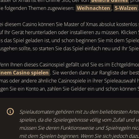
aster of Xmas ist ein Online Slot, der von
Belatra Games
prod
ie folgenden Themen zugewiesen:
Weihnachten
,
5-Walzen
ei diesem Casino können Sie Master of Xmas absolut kostenlos s
uf Ihr Gerät herunterladen oder installieren zu müssen. Klicken S
is das Spiel geladen ist, und schon beginnen Sie mit dem Spie
usgehen sollte, so starten Sie das Spiel einfach neu und Ihr Spi
enn Ihnen dieses Casinospiel gefällt und Sie es im Echtgeldmo
inem Casino spielen
. Sie werden dann zur Rangliste der best
mas oder andere ähnliche Casinospiele in ihrer Spieleauswahl h
egen Sie ein Konto an, zahlen Sie Gelder ein und schon können
Spielautomaten gehören mit zu den beliebtesten Arten 
spielen, da die Spielergebnisse völlig vom Zufall un
müssen Sie deren Funktionsweise und Spielregeln nich
mit dem Spielen beginnen. Wenn Sie sich jedoch dazu