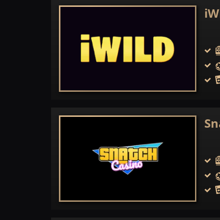
iW
Sn