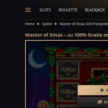
SLOTS
ROULETTE
BLACKJACK
Home
Spiele
Master of Xmas Slot Freispiel
Master of Xmas – zu 100% Gratis 
In