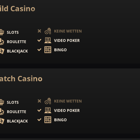
ild Casino
KEINE WETTEN
SLOTS
VIDEO POKER
ROULETTE
BINGO
BLACKJACK
atch Casino
KEINE WETTEN
SLOTS
VIDEO POKER
ROULETTE
BINGO
BLACKJACK