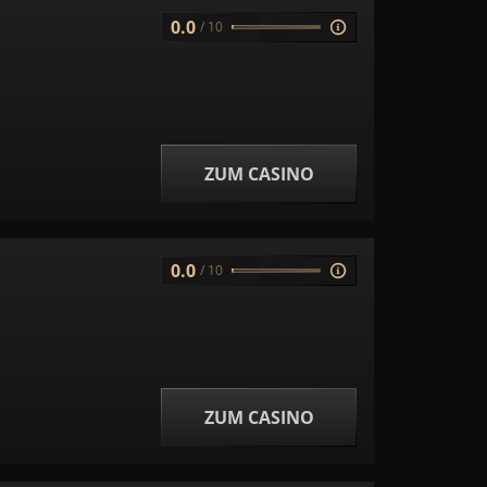
0.0
/ 10
ZUM CASINO
0.0
/ 10
ZUM CASINO