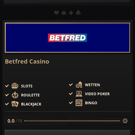
Betfred Casino
WETTEN
SLOTS
VIDEO POKER
ROULETTE
BINGO
BLACKJACK
0.0
/ 10