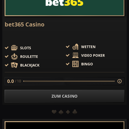
bet365 Casino
WETTEN
SLOTS
VIDEO POKER
ROULETTE
BINGO
BLACKJACK
0.0
/ 10
ZUM CASINO