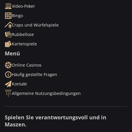
Video-Poker
Bingo
Craps und Würfelspiele
Rubbellose
Kartenspiele
Menü
Online Casinos
Häufig gestellte Fragen
Kontakt
Allgemeine Nutzungsbedingungen
Spielen Sie verantwortungsvoll und in
Maszen.