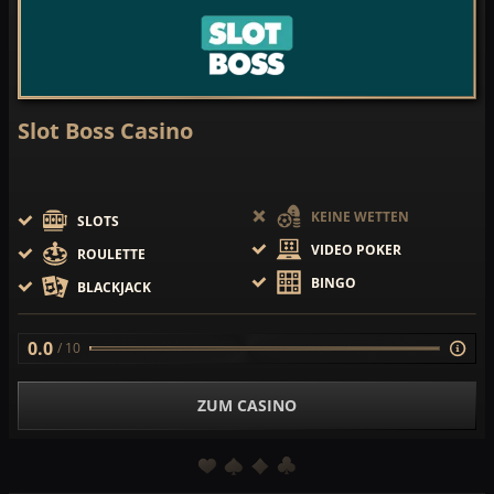
Slot Boss Casino
KEINE WETTEN
SLOTS
VIDEO POKER
ROULETTE
BINGO
BLACKJACK
0.0
/ 10
ZUM CASINO