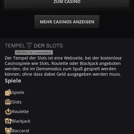
ZUM CASINO
MEHR CASINOS ANZEIGEN
Der Tempel der Slots ist eine Webseite, bei der kostenlose
Casinospiele wie Slots, Roulette oder Blackjack angeboten
werden, die im Demomodus zum Spaß gespielt werden
können, ohne dass dabei Geld ausgegeben werden muss.
Spiele
Spiele
Slots
Roulette
Blackjack
Baccarat