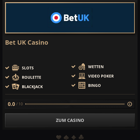
Bet UK Casino
WETTEN
SLOTS
VIDEO POKER
ROULETTE
BINGO
BLACKJACK
0.0
/ 10
ZUM CASINO