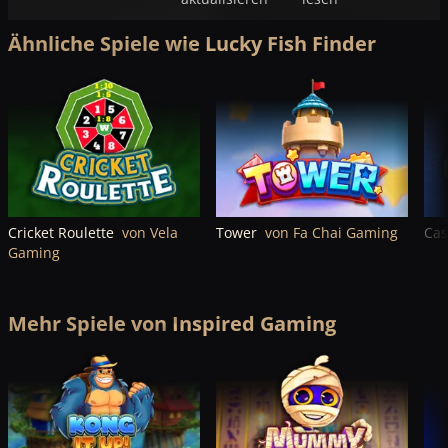
Ähnliche Spiele wie Lucky Fish Finder
Cricket Roulette
von Vela
Tower
von Fa Chai Gaming
Cas
Gaming
Mehr Spiele von Inspired Gaming