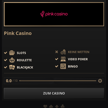
Pink Casino
KEINE WETTEN
SLOTS
VIDEO POKER
ROULETTE
BINGO
BLACKJACK
0.0
/ 10
ZUM CASINO