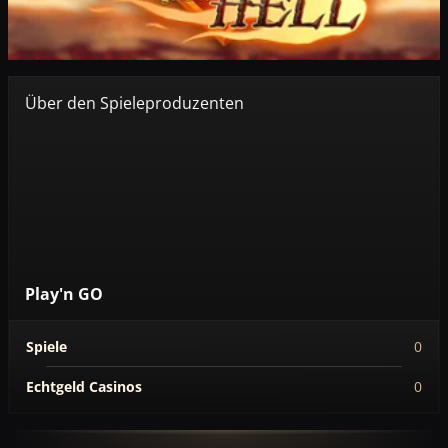
Über den Spieleproduzenten
Play'n GO
Spiele
0
Echtgeld Casinos
0