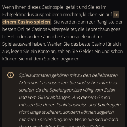
Wenn Ihnen dieses Casinospiel gefällt und Sie es im
Echtgeldmodus ausprobieren möchten, klicken Sie auf
In
einem Casino spielen
. Sie werden dann zur Rangliste der
besten Online Casinos weitergeleitet, die Leprechaun goes
to Hell oder andere ähnliche Casinospiele in ihrer
Spieleauswahl haben. Wählen Sie das beste Casino für sich
aus, legen Sie ein Konto an, zahlen Sie Gelder ein und schon
können Sie mit dem Spielen beginnen.
Spielautomaten gehören mit zu den beliebtesten
Arten von Casinospielen. Sie sind sehr einfach zu
spielen, da die Spielergebnisse völlig vom Zufall
und vom Glück abhängen. Aus diesem Grund
müssen Sie deren Funktionsweise und Spielregeln
nicht lange studieren, sondern können sogleich
mit dem Spielen beginnen. Wenn Sie sich jedoch
dazu entscheiden, Slots um echtes Geld zu