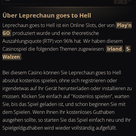
Über Leprechaun goes to Hell
Leprechaun goes to Hell ist ein Online Slots, der von
Play'n
GO
produziert wurde und eine theoretische
Auszahlungsquote (RTP) von 96% hat. Wir haben diesem
Casinospiel die folgenden Themen zugewiesen:
Irland
,
5-
Walzen
.
Bei diesem Casino können Sie Leprechaun goes to Hell
absolut kostenlos spielen, ohne sich registrieren oder
irgendetwas auf Ihr Gerät herunterladen oder installieren zu
müssen. Klicken Sie einfach auf "Kostenlos spielen", warten
Sie, bis das Spiel geladen ist, und schon beginnen Sie mit
dem Spielen. Wenn Ihnen Ihr kostenloses Guthaben
ausgehen sollte, so starten Sie das Spiel einfach neu und Ihr
Spielgeldguthaben wird wieder vollständig aufgefüllt.