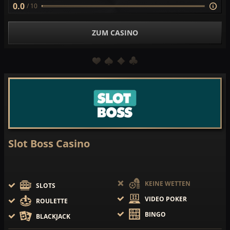
0.0
/ 10
ZUM CASINO
Slot Boss Casino
KEINE WETTEN
SLOTS
VIDEO POKER
ROULETTE
BINGO
BLACKJACK