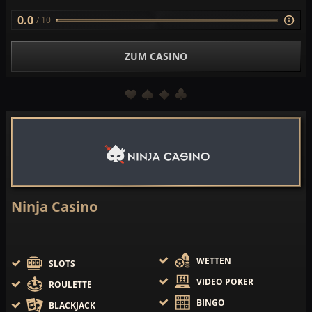
0.0
/ 10
ZUM CASINO
Ninja Casino
WETTEN
SLOTS
VIDEO POKER
ROULETTE
BINGO
BLACKJACK