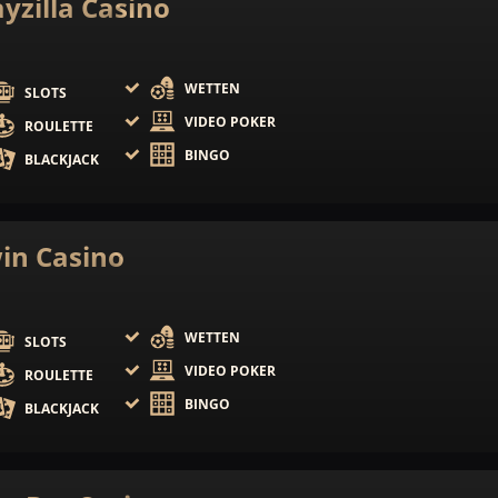
ayzilla Casino
WETTEN
SLOTS
VIDEO POKER
ROULETTE
BINGO
BLACKJACK
in Casino
WETTEN
SLOTS
VIDEO POKER
ROULETTE
BINGO
BLACKJACK