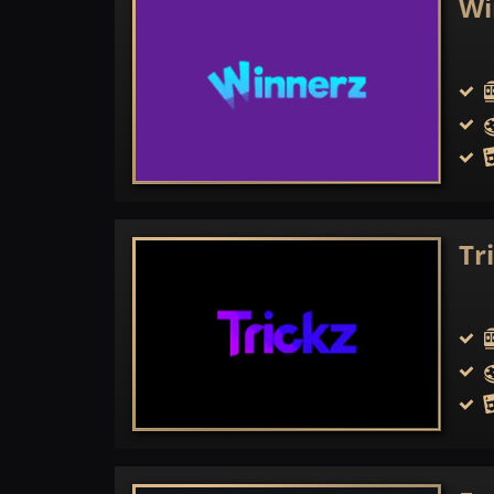
Wi
Tr