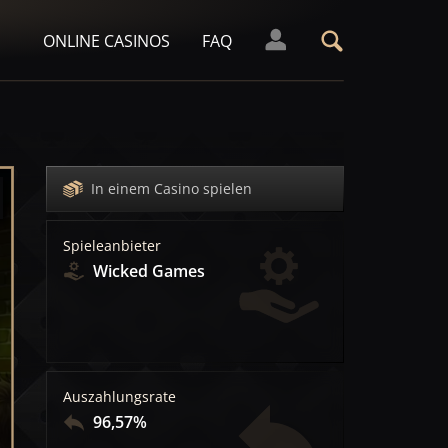
ONLINE CASINOS
FAQ
In einem Casino spielen
Spieleanbieter
Wicked Games
Auszahlungsrate
96,57%