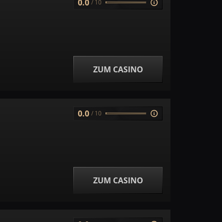
0.0
/ 10
ZUM CASINO
0.0
/ 10
ZUM CASINO