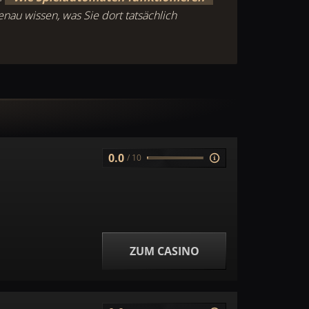
nau wissen, was Sie dort tatsächlich
0.0
/ 10
ZUM CASINO