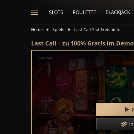
SLOTS
ROULETTE
BLACKJACK
Home
Spiele
Last Call Slot Freispiele
Last Call – zu 100% Gratis im Dem
In