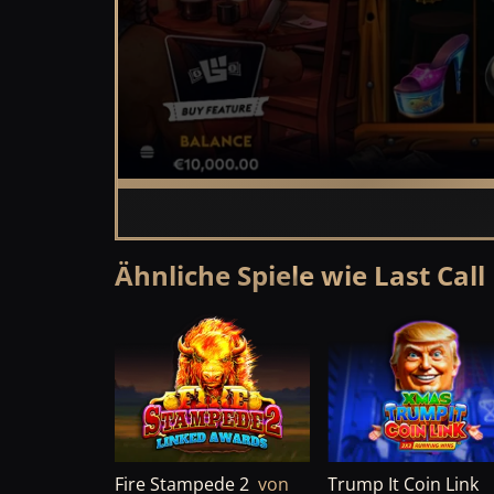
Ähnliche Spiele wie Last Call
Fire Stampede 2
von
Trump It Coin Link