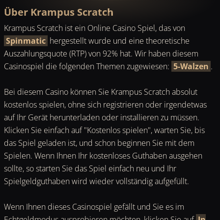
Über Krampus Scratch
Krampus Scratch ist ein Online Casino Spiel, das von
Spinmatic
hergestellt wurde und eine theoretische
Auszahlungsquote (RTP) von 92% hat. Wir haben diesem
Casinospiel die folgenden Themen zugewiesen:
5-Walzen
.
Bei diesem Casino können Sie Krampus Scratch absolut
kostenlos spielen, ohne sich registrieren oder irgendetwas
auf Ihr Gerät herunterladen oder installieren zu müssen.
Klicken Sie einfach auf "Kostenlos spielen", warten Sie, bis
das Spiel geladen ist, und schon beginnen Sie mit dem
Spielen. Wenn Ihnen Ihr kostenloses Guthaben ausgehen
sollte, so starten Sie das Spiel einfach neu und Ihr
Spielgeldguthaben wird wieder vollständig aufgefüllt.
Wenn Ihnen dieses Casinospiel gefällt und Sie es im
Echtgeldmodus ausprobieren möchten, klicken Sie auf
In