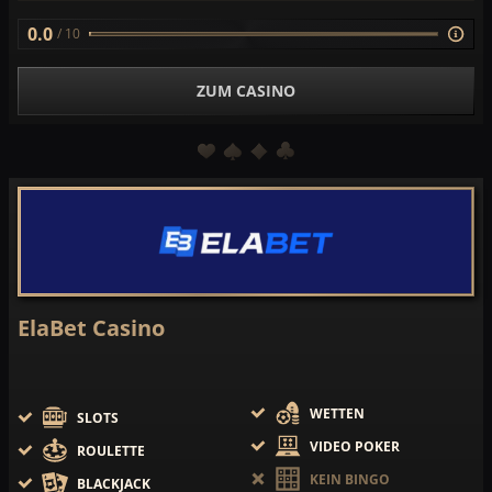
0.0
/ 10
ZUM CASINO
ElaBet Casino
WETTEN
SLOTS
VIDEO POKER
ROULETTE
KEIN BINGO
BLACKJACK