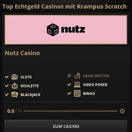
Top Echtgeld Casinos mit Krampus Scratch
Nutz Casino
KEINE WETTEN
SLOTS
VIDEO POKER
ROULETTE
BINGO
BLACKJACK
0.0
/ 10
ZUM CASINO