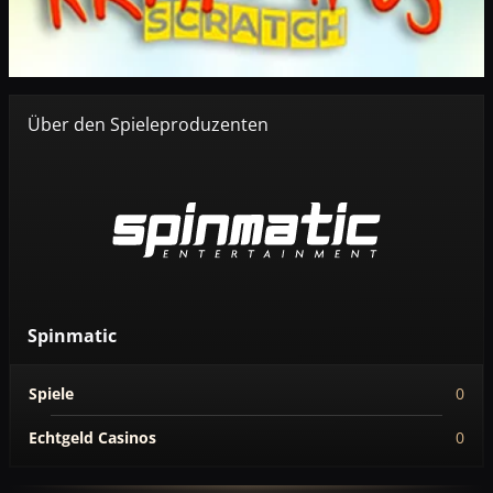
Über den Spieleproduzenten
Spinmatic
Spiele
0
Echtgeld Casinos
0