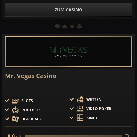
ZUM CASINO
Mr. Vegas Casino
WETTEN
SLOTS
VIDEO POKER
ROULETTE
BINGO
BLACKJACK
0.0
/ 10