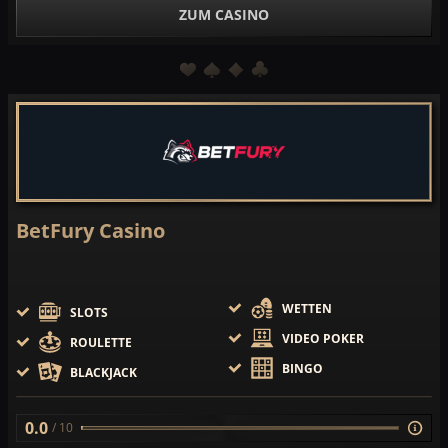
ZUM CASINO
BetFury Casino
WETTEN
SLOTS
VIDEO POKER
ROULETTE
BINGO
BLACKJACK
0.0
/ 10