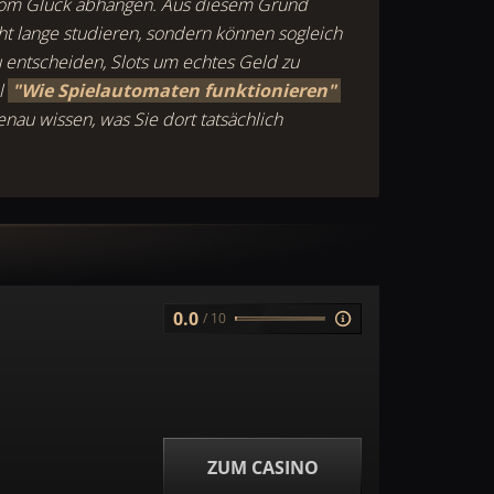
d vom Glück abhängen. Aus diesem Grund
t lange studieren, sondern können sogleich
 entscheiden, Slots um echtes Geld zu
l
"Wie Spielautomaten funktionieren"
nau wissen, was Sie dort tatsächlich
0.0
/ 10
ZUM CASINO