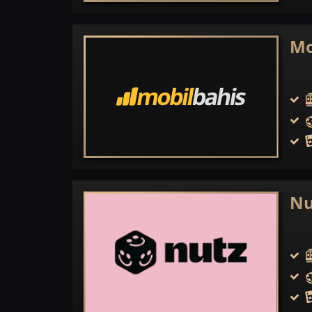
Mo
Nu