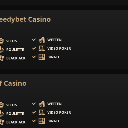
eedybet Casino
WETTEN
SLOTS
VIDEO POKER
ROULETTE
BINGO
BLACKJACK
f Casino
WETTEN
SLOTS
VIDEO POKER
ROULETTE
BINGO
BLACKJACK