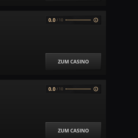
0.0
/ 10
ZUM CASINO
0.0
/ 10
ZUM CASINO