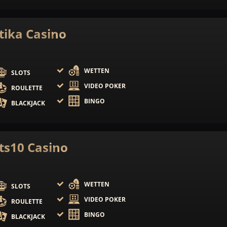
tika Casino
WETTEN
SLOTS
VIDEO POKER
ROULETTE
BINGO
BLACKJACK
ts10 Casino
WETTEN
SLOTS
VIDEO POKER
ROULETTE
BINGO
BLACKJACK