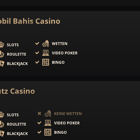
bil Bahis Casino
WETTEN
SLOTS
VIDEO POKER
ROULETTE
BINGO
BLACKJACK
tz Casino
KEINE WETTEN
SLOTS
VIDEO POKER
ROULETTE
BINGO
BLACKJACK