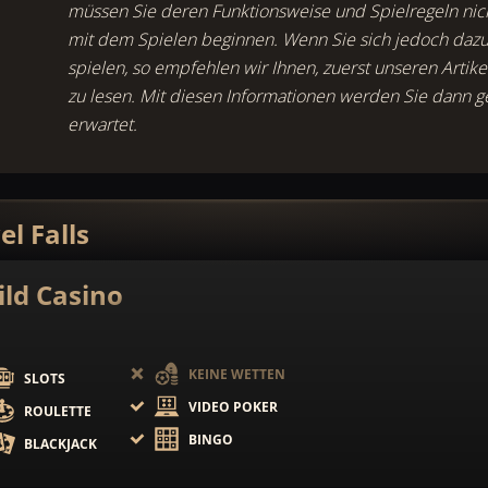
müssen Sie deren Funktionsweise und Spielregeln nich
mit dem Spielen beginnen. Wenn Sie sich jedoch dazu
spielen, so empfehlen wir Ihnen, zuerst unseren Artike
zu lesen. Mit diesen Informationen werden Sie dann ge
erwartet.
l Falls
ild Casino
KEINE WETTEN
SLOTS
VIDEO POKER
ROULETTE
BINGO
BLACKJACK