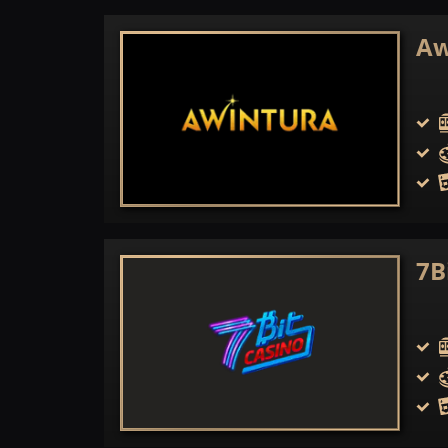
Aw
7B