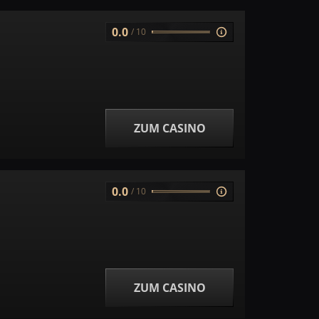
0.0
/ 10
ZUM CASINO
0.0
/ 10
ZUM CASINO