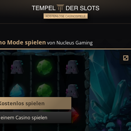
emo Mode spielen
von Nucleus Gaming
Kostenlos spielen
 einem Casino spielen