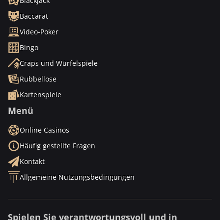
Blackjack
Baccarat
Video-Poker
Bingo
Craps und Würfelspiele
Rubbellose
Kartenspiele
Menü
Online Casinos
Häufig gestellte Fragen
Kontakt
Allgemeine Nutzungsbedingungen
Spielen Sie verantwortungsvoll und in