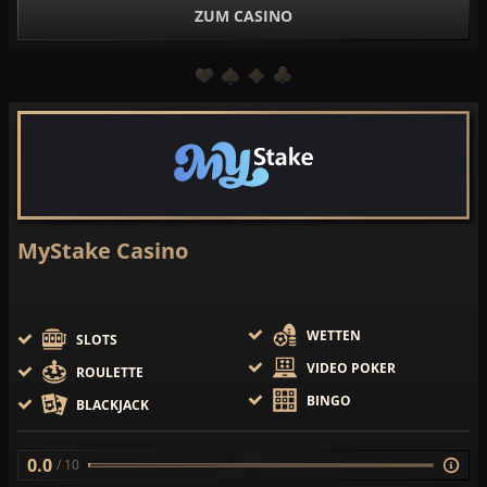
ZUM CASINO
MyStake Casino
WETTEN
SLOTS
VIDEO POKER
ROULETTE
BINGO
BLACKJACK
0.0
/ 10