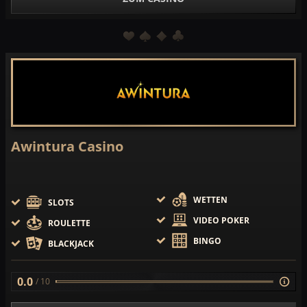
Awintura Casino
WETTEN
SLOTS
VIDEO POKER
ROULETTE
BINGO
BLACKJACK
0.0
/ 10