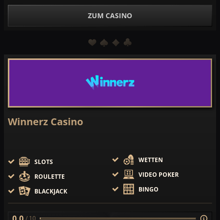
ZUM CASINO
Winnerz Casino
WETTEN
SLOTS
VIDEO POKER
ROULETTE
BINGO
BLACKJACK
0.0
/ 10