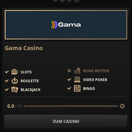
Gama Casino
KEINE WETTEN
SLOTS
VIDEO POKER
ROULETTE
BINGO
BLACKJACK
0.0
/ 10
ZUM CASINO