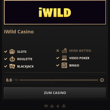
iWild Casino
KEINE WETTEN
SLOTS
VIDEO POKER
ROULETTE
BINGO
BLACKJACK
0.0
/ 10
ZUM CASINO