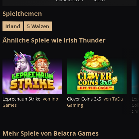
Spielthemen
Irland
5-Walzen
Ähnliche Spiele wie Irish Thunder
Leprechaun Strike
von Ino
Clover Coins 3x5
von TaDa
Lep
Games
Gaming
Col
Chr
Mehr Spiele von Belatra Games