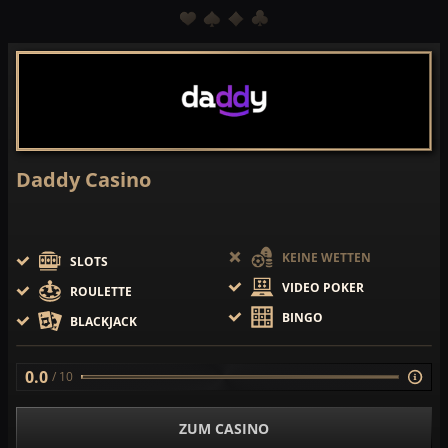
Daddy Casino
KEINE WETTEN
SLOTS
VIDEO POKER
ROULETTE
BINGO
BLACKJACK
0.0
/ 10
ZUM CASINO