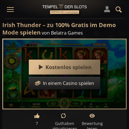
Irish Thunder – zu 100% Gratis im Demo
Mode spielen
von Belatra Games
Kostenlos spielen
In einem Casino spielen
7
Guthaben
Bewertung
aktualisieren
lesen