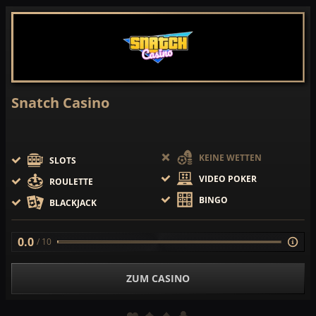
Snatch Casino
KEINE WETTEN
SLOTS
VIDEO POKER
ROULETTE
BINGO
BLACKJACK
0.0
/ 10
ZUM CASINO