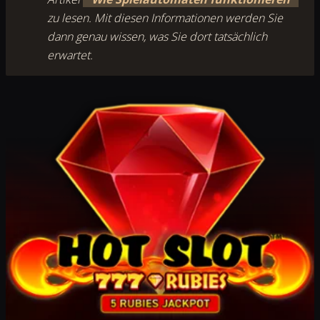
zu lesen. Mit diesen Informationen werden Sie
dann genau wissen, was Sie dort tatsächlich
erwartet.