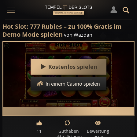
Hot Slot: 777 Rubies – zu 100% Gratis im
Demo Mode spielen
von Wazdan
Kostenlos spielen
In einem Casino spielen
11
Guthaben
Bewertung
aktualisieren
lesen