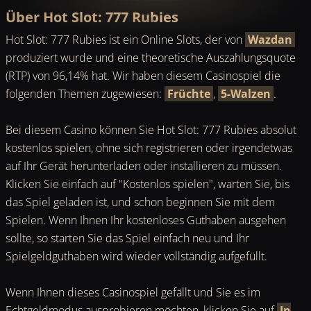
Über Hot Slot: 777 Rubies
Hot Slot: 777 Rubies ist ein Online Slots, der von
Wazdan
produziert wurde und eine theoretische Auszahlungsquote
(RTP) von 96,14% hat. Wir haben diesem Casinospiel die
folgenden Themen zugewiesen:
Früchte
,
5-Walzen
.
Bei diesem Casino können Sie Hot Slot: 777 Rubies absolut
kostenlos spielen, ohne sich registrieren oder irgendetwas
auf Ihr Gerät herunterladen oder installieren zu müssen.
Klicken Sie einfach auf "Kostenlos spielen", warten Sie, bis
das Spiel geladen ist, und schon beginnen Sie mit dem
Spielen. Wenn Ihnen Ihr kostenloses Guthaben ausgehen
sollte, so starten Sie das Spiel einfach neu und Ihr
Spielgeldguthaben wird wieder vollständig aufgefüllt.
Wenn Ihnen dieses Casinospiel gefällt und Sie es im
Echtgeldmodus ausprobieren möchten, klicken Sie auf
In