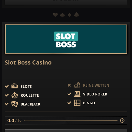
Slot Boss Casino
KEINE WETTEN
SLOTS
VIDEO POKER
ROULETTE
BINGO
BLACKJACK
0.0
/ 10