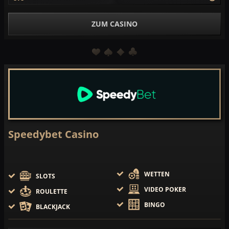
ZUM CASINO
Speedybet Casino
WETTEN
SLOTS
VIDEO POKER
ROULETTE
BINGO
BLACKJACK