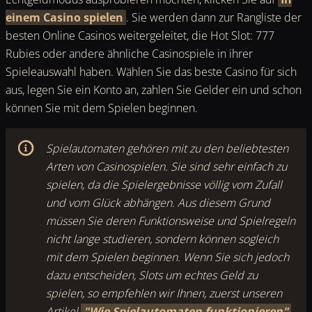
einem Casino spielen
. Sie werden dann zur Rangliste der
besten Online Casinos weitergeleitet, die Hot Slot: 777
Rubies oder andere ähnliche Casinospiele in ihrer
Spieleauswahl haben. Wählen Sie das beste Casino für sich
aus, legen Sie ein Konto an, zahlen Sie Gelder ein und schon
können Sie mit dem Spielen beginnen.
Spielautomaten gehören mit zu den beliebtesten
Arten von Casinospielen. Sie sind sehr einfach zu
spielen, da die Spielergebnisse völlig vom Zufall
und vom Glück abhängen. Aus diesem Grund
müssen Sie deren Funktionsweise und Spielregeln
nicht lange studieren, sondern können sogleich
mit dem Spielen beginnen. Wenn Sie sich jedoch
dazu entscheiden, Slots um echtes Geld zu
spielen, so empfehlen wir Ihnen, zuerst unseren
Artikel
"Wie Spielautomaten funktionieren"