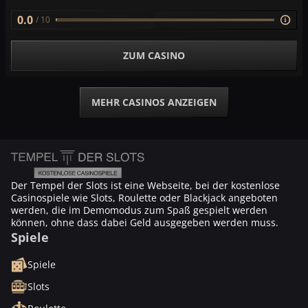
0.0
/ 10
ZUM CASINO
MEHR CASINOS ANZEIGEN
Der Tempel der Slots ist eine Webseite, bei der kostenlose
Casinospiele wie Slots, Roulette oder Blackjack angeboten
werden, die im Demomodus zum Spaß gespielt werden
können, ohne dass dabei Geld ausgegeben werden muss.
Spiele
Spiele
Slots