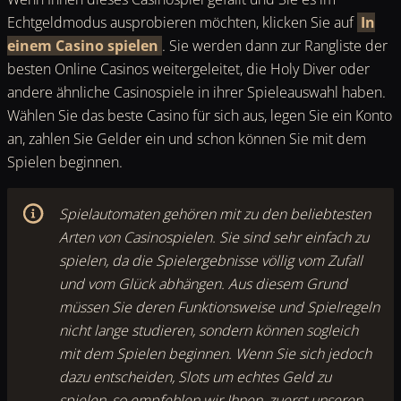
Echtgeldmodus ausprobieren möchten, klicken Sie auf
In
einem Casino spielen
. Sie werden dann zur Rangliste der
besten Online Casinos weitergeleitet, die Holy Diver oder
andere ähnliche Casinospiele in ihrer Spieleauswahl haben.
Wählen Sie das beste Casino für sich aus, legen Sie ein Konto
an, zahlen Sie Gelder ein und schon können Sie mit dem
Spielen beginnen.
Spielautomaten gehören mit zu den beliebtesten
Arten von Casinospielen. Sie sind sehr einfach zu
spielen, da die Spielergebnisse völlig vom Zufall
und vom Glück abhängen. Aus diesem Grund
müssen Sie deren Funktionsweise und Spielregeln
nicht lange studieren, sondern können sogleich
mit dem Spielen beginnen. Wenn Sie sich jedoch
dazu entscheiden, Slots um echtes Geld zu
spielen, so empfehlen wir Ihnen, zuerst unseren