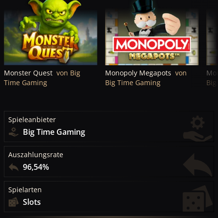
Monster Quest
von Big
Monopoly Megapots
von
Mon
Time Gaming
Big Time Gaming
Big
Spieleanbieter
Big Time Gaming
Auszahlungsrate
96,54%
Spielarten
Slots