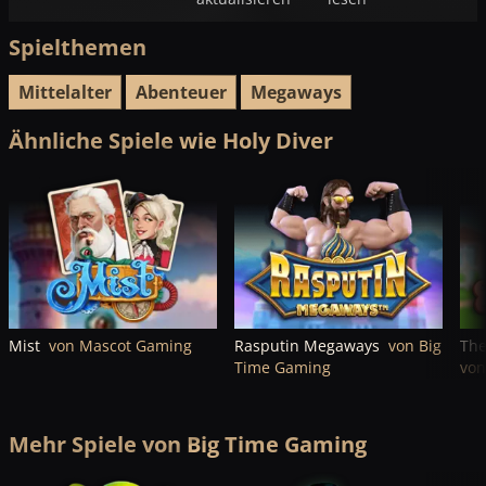
Spielthemen
Mittelalter
Abenteuer
Megaways
Ähnliche Spiele wie Holy Diver
Mist
von Mascot Gaming
Rasputin Megaways
von Big
The
Time Gaming
von
Mehr Spiele von Big Time Gaming