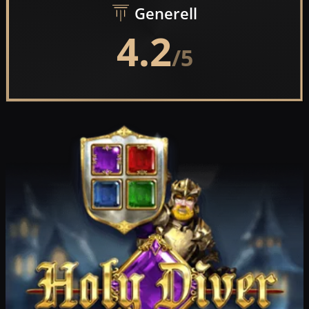
Generell
4.2
/5