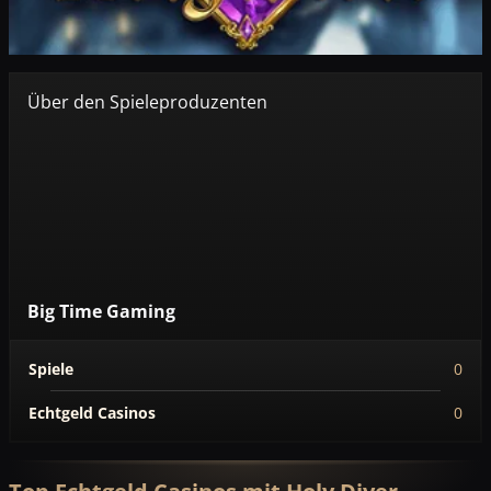
Über den Spieleproduzenten
Big Time Gaming
Spiele
0
Echtgeld Casinos
0