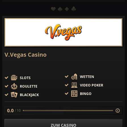
V.Vegas Casino
WETTEN
SLOTS
VIDEO POKER
ROULETTE
BINGO
BLACKJACK
0.0
/ 10
ZUM CASINO