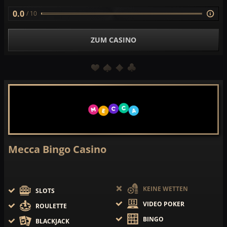
0.0
/ 10
ZUM CASINO
Mecca Bingo Casino
KEINE WETTEN
SLOTS
VIDEO POKER
ROULETTE
BINGO
BLACKJACK