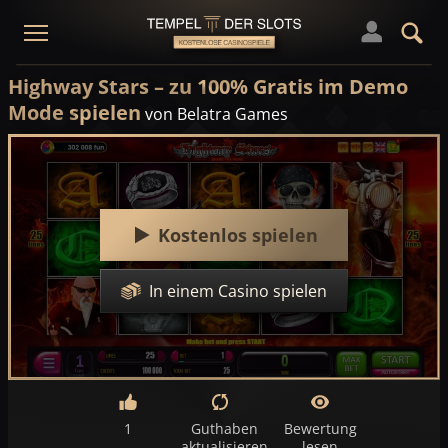
Highway Stars – zu 100% Gratis im Demo
Mode spielen
von Belatra Games
Kostenlos spielen
In einem Casino spielen
1
Guthaben
Bewertung
aktualisieren
lesen