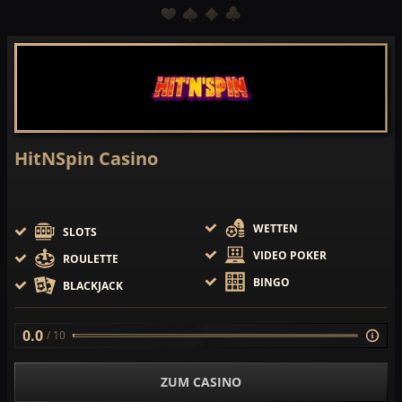
HitNSpin Casino
WETTEN
SLOTS
VIDEO POKER
ROULETTE
BINGO
BLACKJACK
0.0
/ 10
ZUM CASINO