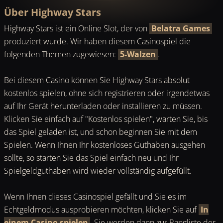
Über Highway Stars
Highway Stars ist ein Online Slot, der von
Belatra Games
produziert wurde. Wir haben diesem Casinospiel die
folgenden Themen zugewiesen:
5-Walzen
.
Bei diesem Casino können Sie Highway Stars absolut
kostenlos spielen, ohne sich registrieren oder irgendetwas
auf Ihr Gerät herunterladen oder installieren zu müssen.
Klicken Sie einfach auf "Kostenlos spielen", warten Sie, bis
das Spiel geladen ist, und schon beginnen Sie mit dem
Spielen. Wenn Ihnen Ihr kostenloses Guthaben ausgehen
sollte, so starten Sie das Spiel einfach neu und Ihr
Spielgeldguthaben wird wieder vollständig aufgefüllt.
Wenn Ihnen dieses Casinospiel gefällt und Sie es im
Echtgeldmodus ausprobieren möchten, klicken Sie auf
In
einem Casino spielen
. Sie werden dann zur Rangliste der