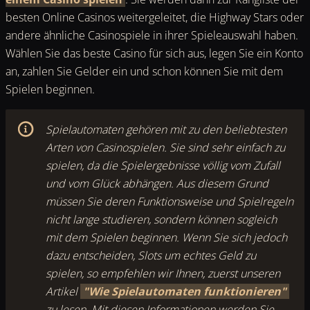
besten Online Casinos weitergeleitet, die Highway Stars oder
andere ähnliche Casinospiele in ihrer Spieleauswahl haben.
Wählen Sie das beste Casino für sich aus, legen Sie ein Konto
an, zahlen Sie Gelder ein und schon können Sie mit dem
Spielen beginnen.
Spielautomaten gehören mit zu den beliebtesten
Arten von Casinospielen. Sie sind sehr einfach zu
spielen, da die Spielergebnisse völlig vom Zufall
und vom Glück abhängen. Aus diesem Grund
müssen Sie deren Funktionsweise und Spielregeln
nicht lange studieren, sondern können sogleich
mit dem Spielen beginnen. Wenn Sie sich jedoch
dazu entscheiden, Slots um echtes Geld zu
spielen, so empfehlen wir Ihnen, zuerst unseren
Artikel
"Wie Spielautomaten funktionieren"
zu lesen. Mit diesen Informationen werden Sie