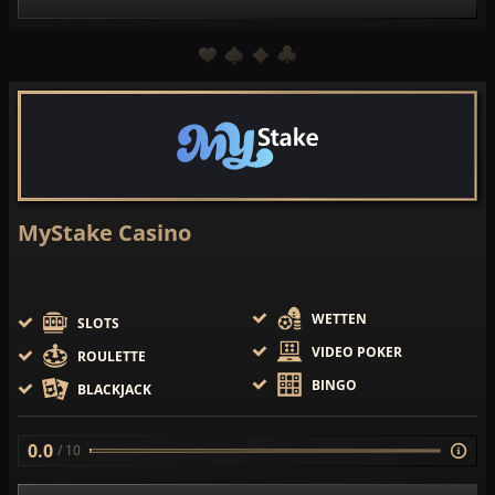
MyStake Casino
WETTEN
SLOTS
VIDEO POKER
ROULETTE
BINGO
BLACKJACK
0.0
/ 10