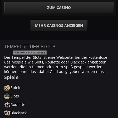
ZUM CASINO
MEHR CASINOS ANZEIGEN
Der Tempel der Slots ist eine Webseite, bei der kostenlose
Casinospiele wie Slots, Roulette oder Blackjack angeboten
werden, die im Demomodus zum Spaß gespielt werden
können, ohne dass dabei Geld ausgegeben werden muss.
Spiele
Spiele
Slots
Roulette
Blackjack