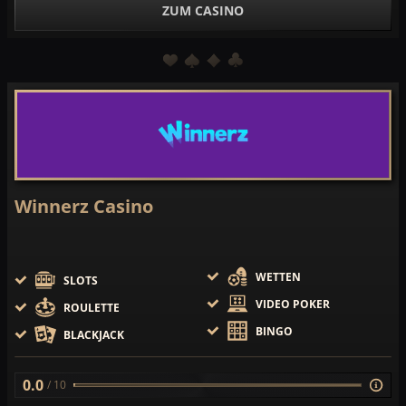
ZUM CASINO
Winnerz Casino
WETTEN
SLOTS
VIDEO POKER
ROULETTE
BINGO
BLACKJACK
0.0
/ 10