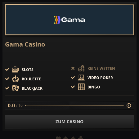
Gama Casino
KEINE WETTEN
SLOTS
VIDEO POKER
ROULETTE
BINGO
BLACKJACK
0.0
/ 10
ZUM CASINO