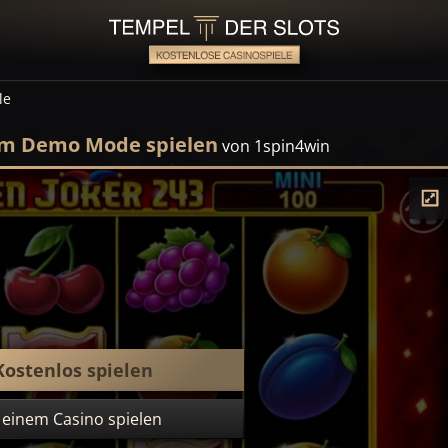
le
 im Demo Mode spielen
von 1spin4win
Kostenlos spielen
 einem Casino spielen