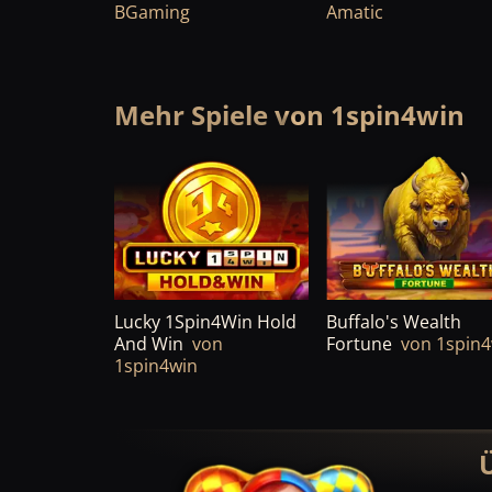
BGaming
Amatic
Mehr Spiele von 1spin4win
Lucky 1Spin4Win Hold
Buffalo's Wealth
And Win
von
Fortune
von 1spin
1spin4win