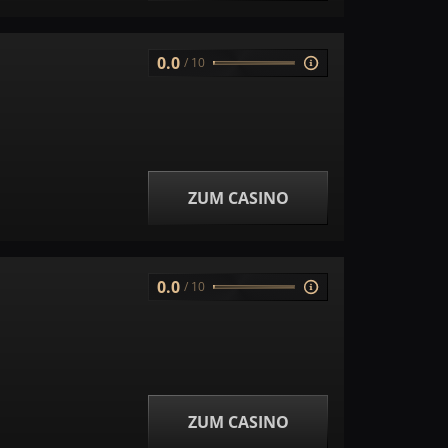
0.0
/ 10
ZUM CASINO
0.0
/ 10
ZUM CASINO