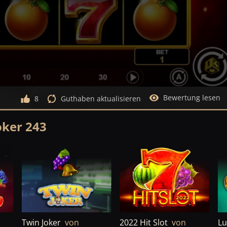
Bewertung lesen
8
Guthaben aktualisieren
oker 243
Twin Joker
von
2022 Hit Slot
von
Lu