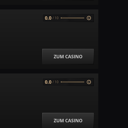
0.0
/ 10
ZUM CASINO
0.0
/ 10
ZUM CASINO