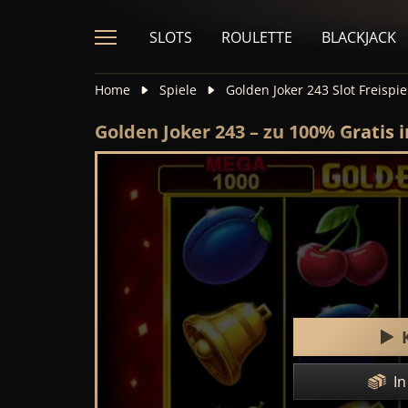
SLOTS
ROULETTE
BLACKJACK
Home
Spiele
Golden Joker 243 Slot Freispie
Golden Joker 243 – zu 100% Gratis
In