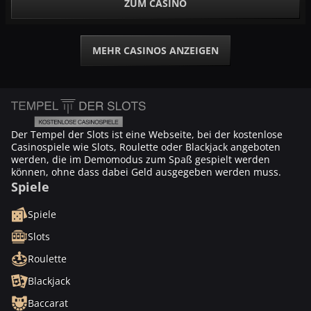
ZUM CASINO
MEHR CASINOS ANZEIGEN
Der Tempel der Slots ist eine Webseite, bei der kostenlose
Casinospiele wie Slots, Roulette oder Blackjack angeboten
werden, die im Demomodus zum Spaß gespielt werden
können, ohne dass dabei Geld ausgegeben werden muss.
Spiele
Spiele
Slots
Roulette
Blackjack
Baccarat