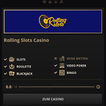
Rolling Slots Casino
KEINE WETTEN
SLOTS
VIDEO POKER
ROULETTE
BINGO
BLACKJACK
0.0
/ 10
ZUM CASINO