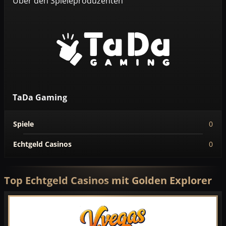
Über den Spieleproduzenten
TaDa Gaming
Spiele
0
Echtgeld Casinos
0
Top Echtgeld Casinos mit Golden Explorer