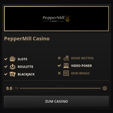
PepperMill Casino
KEINE WETTEN
SLOTS
VIDEO POKER
ROULETTE
KEIN BINGO
BLACKJACK
0.0
/ 10
ZUM CASINO