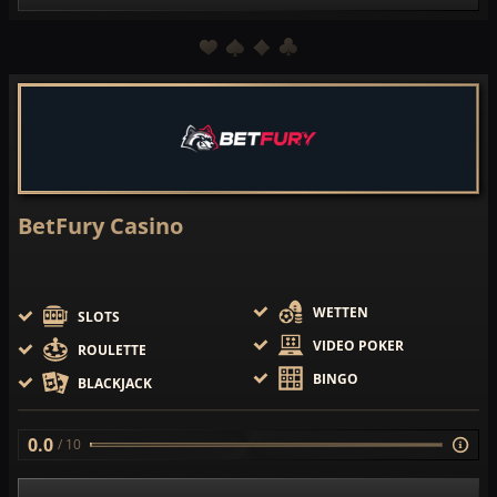
BetFury Casino
WETTEN
SLOTS
VIDEO POKER
ROULETTE
BINGO
BLACKJACK
0.0
/ 10