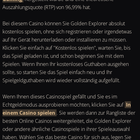
Auszahlungsquote (RTP) von 96,99% hat.
Bei diesem Casino können Sie Golden Explorer absolut
kostenlos spielen, ohne sich registrieren oder irgendetwas
auf Ihr Gerät herunterladen oder installieren zu müssen.
Klicken Sie einfach auf "Kostenlos spielen", warten Sie, bis
das Spiel geladen ist, und schon beginnen Sie mit dem
Spielen. Wenn Ihnen Ihr kostenloses Guthaben ausgehen
sollte, so starten Sie das Spiel einfach neu und Ihr
Spielgeldguthaben wird wieder vollständig aufgefüllt.
Wenn Ihnen dieses Casinospiel gefällt und Sie es im
Echtgeldmodus ausprobieren möchten, klicken Sie auf
In
einem Casino spielen
. Sie werden dann zur Rangliste der
besten Online Casinos weitergeleitet, die Golden Explorer
oder andere ähnliche Casinospiele in ihrer Spieleauswahl
haben. Wählen Sie das beste Casino für sich aus, legen Sie