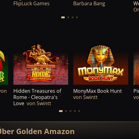
FlipLuck Games
Barbara Bang
Wo
Or
von
Hidden Treasures of
MonyMax Book Hunt
Pi
Rome - Cleopatra's
von Swintt
vo
Love
von Swintt
Über Golden Amazon