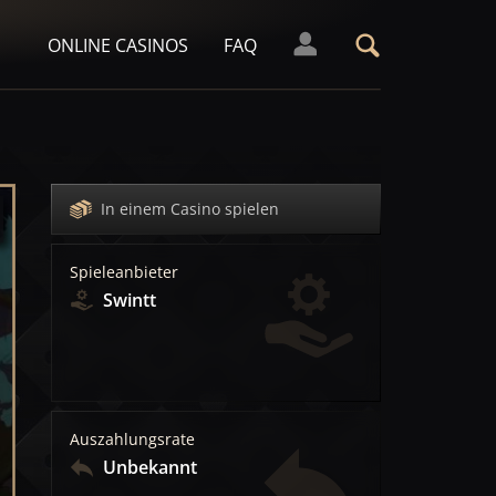
ONLINE CASINOS
FAQ
In einem Casino spielen
Spieleanbieter
Swintt
Auszahlungsrate
Unbekannt