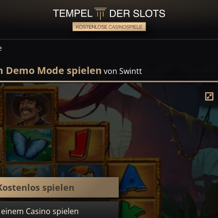
e
im Demo Mode spielen
von Swintt
Kostenlos spielen
 einem Casino spielen