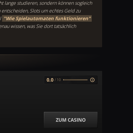
t lange studieren, sondern können sogleich
 entscheiden, Slots um echtes Geld zu
l
"Wie Spielautomaten funktionieren"
nau wissen, was Sie dort tatsächlich
0.0
/ 10
ZUM CASINO