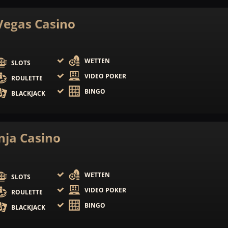
Vegas Casino
WETTEN
SLOTS
VIDEO POKER
ROULETTE
BINGO
BLACKJACK
nja Casino
WETTEN
SLOTS
VIDEO POKER
ROULETTE
BINGO
BLACKJACK