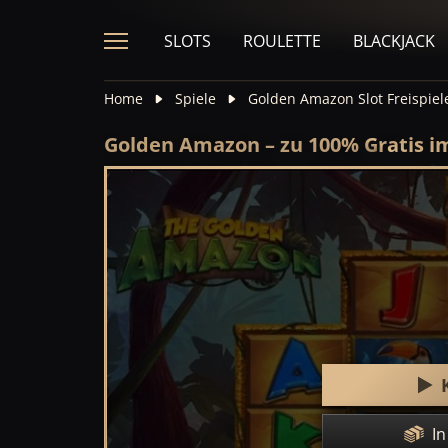
SLOTS
ROULETTE
BLACKJACK
Home
Spiele
Golden Amazon Slot Freispiel
Golden Amazon – zu 100% Gratis 
In