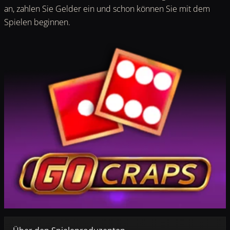
an, zahlen Sie Gelder ein und schon können Sie mit dem
Spielen beginnen.