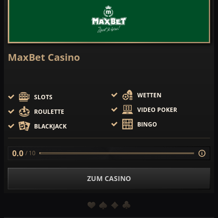
MaxBet Casino
WETTEN
SLOTS
VIDEO POKER
ROULETTE
BINGO
BLACKJACK
0.0
/ 10
ZUM CASINO