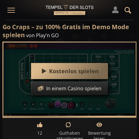
Go Craps – zu 100% Gratis im Demo Mode
spielen
von Play'n GO
Kostenlos spielen
In einem Casino spielen
12
Guthaben
Bewertung
aktualisieren
lesen