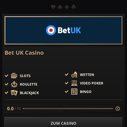
Bet UK Casino
WETTEN
SLOTS
VIDEO POKER
ROULETTE
BINGO
BLACKJACK
0.0
/ 10
ZUM CASINO