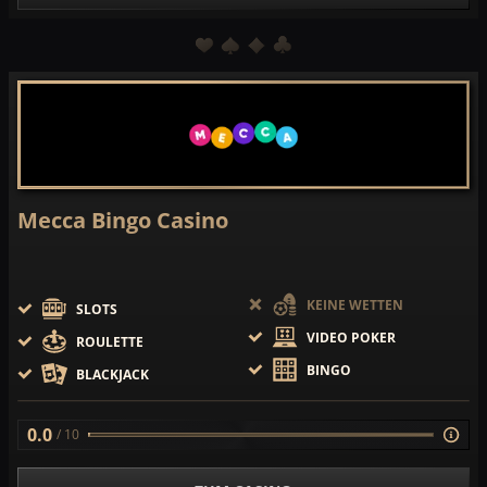
Mecca Bingo Casino
KEINE WETTEN
SLOTS
VIDEO POKER
ROULETTE
BINGO
BLACKJACK
0.0
/ 10