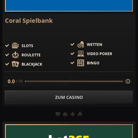
Coral Spielbank
WETTEN
SLOTS
VIDEO POKER
ROULETTE
BINGO
BLACKJACK
0.0
/ 10
ZUM CASINO