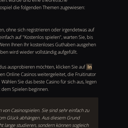
iert wurde und eine theoretische
nospiel die folgenden Themen zugewiesen:
en, ohne sich registrieren oder irgendetwas auf
infach auf "Kostenlos spielen", warten Sie, bis
. Wenn Ihnen Ihr kostenloses Guthaben ausgehen
aben wird wieder vollständig aufgefüllt.
dus ausprobieren möchten, klicken Sie auf
In
n Online Casinos weitergeleitet, die Fruitinator
 Wählen Sie das beste Casino für sich aus, legen
it dem Spielen beginnen.
von Casinospielen. Sie sind sehr einfach zu
d vom Glück abhängen. Aus diesem Grund
t lange studieren, sondern können sogleich