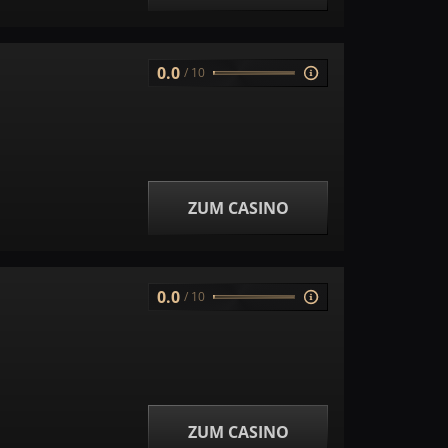
0.0
/ 10
ZUM CASINO
0.0
/ 10
ZUM CASINO