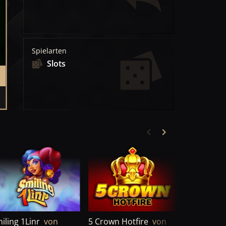
Spielarten
Slots
Coins and 
von 1spin
iling 1Linr
von
5 Crown Hotfire
von