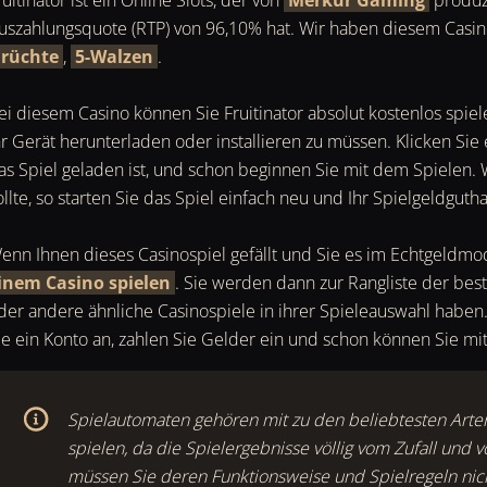
ruitinator ist ein Online Slots, der von
Merkur Gaming
produz
uszahlungsquote (RTP) von 96,10% hat. Wir haben diesem Casi
Früchte
,
5-Walzen
.
ei diesem Casino können Sie Fruitinator absolut kostenlos spiel
hr Gerät herunterladen oder installieren zu müssen. Klicken Sie e
as Spiel geladen ist, und schon beginnen Sie mit dem Spielen
ollte, so starten Sie das Spiel einfach neu und Ihr Spielgeldguth
enn Ihnen dieses Casinospiel gefällt und Sie es im Echtgeldmo
inem Casino spielen
. Sie werden dann zur Rangliste der beste
der andere ähnliche Casinospiele in ihrer Spieleauswahl haben.
ie ein Konto an, zahlen Sie Gelder ein und schon können Sie m
Spielautomaten gehören mit zu den beliebtesten Arten 
spielen, da die Spielergebnisse völlig vom Zufall un
müssen Sie deren Funktionsweise und Spielregeln nich