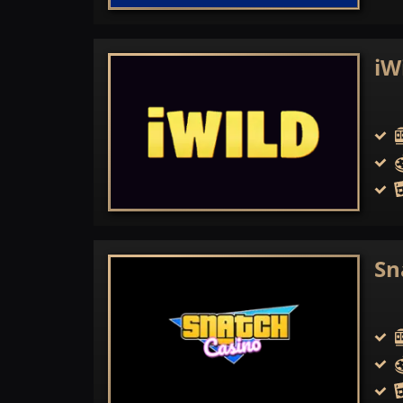
iW
Sn