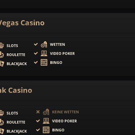
Vegas Casino
WETTEN
SLOTS
VIDEO POKER
ROULETTE
BINGO
BLACKJACK
nk Casino
KEINE WETTEN
SLOTS
VIDEO POKER
ROULETTE
BINGO
BLACKJACK