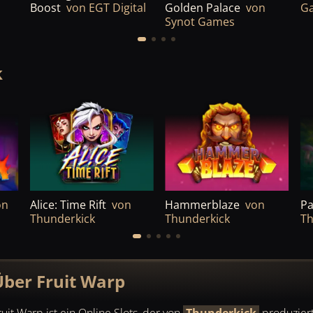
Boost
von EGT Digital
Golden Palace
von
G
Synot Games
k
on
Alice: Time Rift
von
Hammerblaze
von
Pa
Thunderkick
Thunderkick
Th
Über Fruit Warp