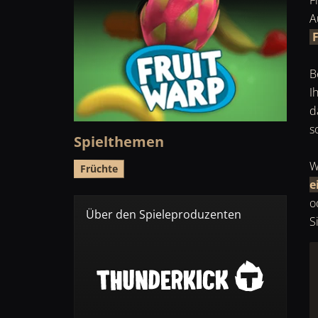
F
A
B
I
d
s
Spielthemen
W
Früchte
e
o
Über den Spieleproduzenten
S