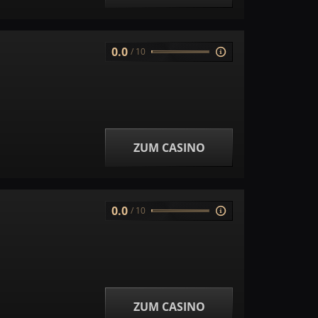
0.0
/ 10
ZUM CASINO
0.0
/ 10
ZUM CASINO