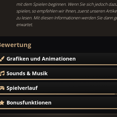
mit dem Spielen beginnen. Wenn Sie sich jedoch dazu
spielen, so empfehlen wir Ihnen, zuerst unseren Artike
zu lesen. Mit diesen Informationen werden Sie dann ge
erwartet.
Bewertung
Grafiken und Animationen
Sounds & Musik
Spielverlauf
Bonusfunktionen