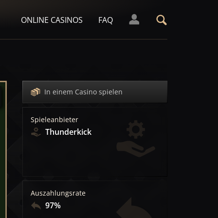
ONLINE CASINOS
FAQ
In einem Casino spielen
Spieleanbieter
Thunderkick
Auszahlungsrate
97%