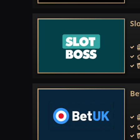
Sl
Be