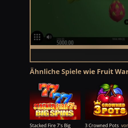
Ähnliche Spiele wie Fruit Wa
Stacked Fire 7's Big
3 Crowned Pots
vo