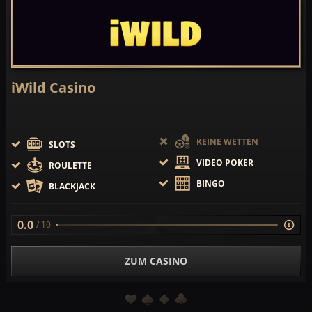
iWild Casino
KEINE WETTEN
SLOTS
VIDEO POKER
ROULETTE
BINGO
BLACKJACK
0.0
/ 10
ZUM CASINO