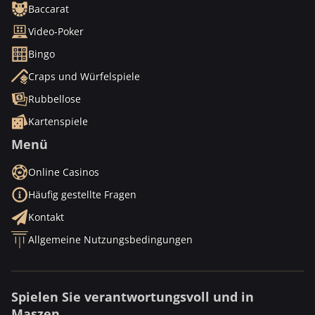
Baccarat
Video-Poker
Bingo
Craps und Würfelspiele
Rubbellose
Kartenspiele
Menü
Online Casinos
Häufig gestellte Fragen
Kontakt
Allgemeine Nutzungsbedingungen
Spielen Sie verantwortungsvoll und in
Maszen.