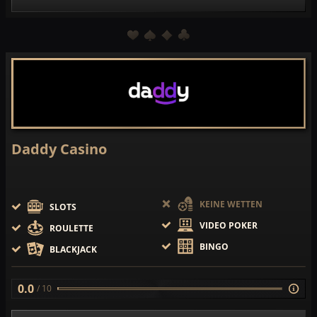
Daddy Casino
KEINE WETTEN
SLOTS
VIDEO POKER
ROULETTE
BINGO
BLACKJACK
0.0
/ 10