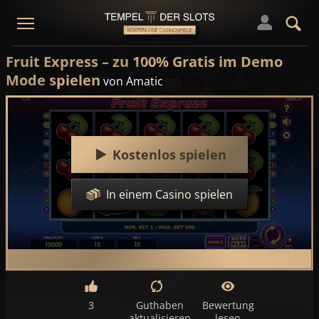
Fruit Express – zu 100% Gratis im Demo
Mode spielen
von Amatic
Kostenlos spielen
In einem Casino spielen
3
Guthaben
Bewertung
aktualisieren
lesen