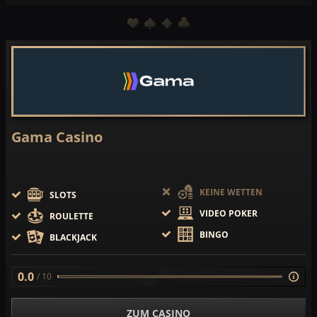
Gama Casino
KEINE WETTEN
SLOTS
VIDEO POKER
ROULETTE
BINGO
BLACKJACK
0.0
/ 10
ZUM CASINO