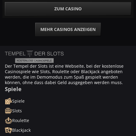
ZUM CASINO
MEHR CASINOS ANZEIGEN
Der Tempel der Slots ist eine Webseite, bei der kostenlose
Casinospiele wie Slots, Roulette oder Blackjack angeboten
werden, die im Demomodus zum Spaß gespielt werden
können, ohne dass dabei Geld ausgegeben werden muss.
Spiele
Spiele
Slots
Roulette
Blackjack