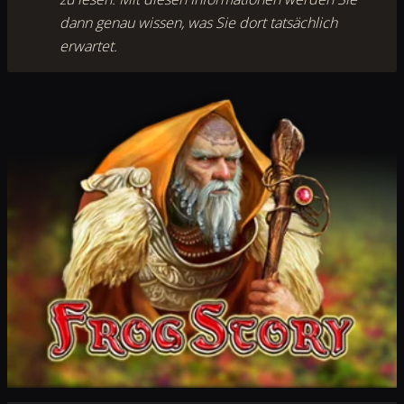
dann genau wissen, was Sie dort tatsächlich
erwartet.