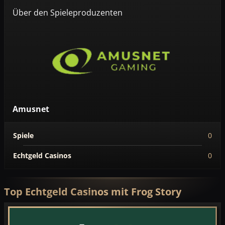
Über den Spieleproduzenten
Amusnet
Spiele
0
Echtgeld Casinos
0
Top Echtgeld Casinos mit Frog Story