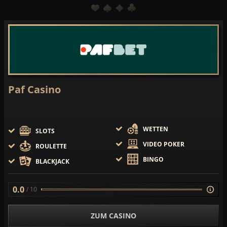
Paf Casino
WETTEN
SLOTS
VIDEO POKER
ROULETTE
BINGO
BLACKJACK
0.0
/ 10
ZUM CASINO