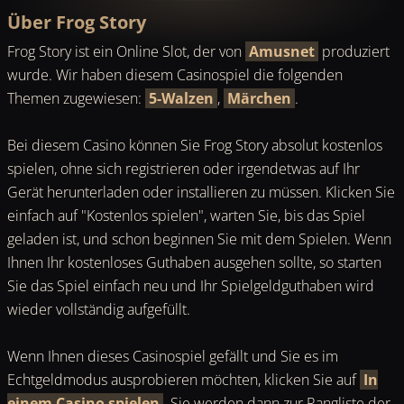
Über Frog Story
Frog Story ist ein Online Slot, der von
Amusnet
produziert
wurde. Wir haben diesem Casinospiel die folgenden
Themen zugewiesen:
5-Walzen
,
Märchen
.
Bei diesem Casino können Sie Frog Story absolut kostenlos
spielen, ohne sich registrieren oder irgendetwas auf Ihr
Gerät herunterladen oder installieren zu müssen. Klicken Sie
einfach auf "Kostenlos spielen", warten Sie, bis das Spiel
geladen ist, und schon beginnen Sie mit dem Spielen. Wenn
Ihnen Ihr kostenloses Guthaben ausgehen sollte, so starten
Sie das Spiel einfach neu und Ihr Spielgeldguthaben wird
wieder vollständig aufgefüllt.
Wenn Ihnen dieses Casinospiel gefällt und Sie es im
Echtgeldmodus ausprobieren möchten, klicken Sie auf
In
einem Casino spielen
. Sie werden dann zur Rangliste der