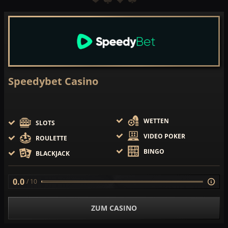
Speedybet Casino
WETTEN
SLOTS
VIDEO POKER
ROULETTE
BINGO
BLACKJACK
0.0
/ 10
ZUM CASINO