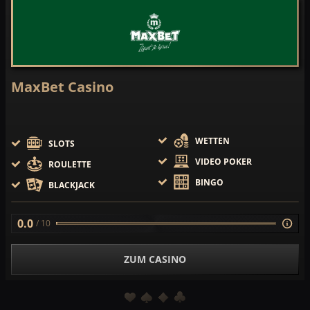
MaxBet Casino
WETTEN
SLOTS
VIDEO POKER
ROULETTE
BINGO
BLACKJACK
0.0
/ 10
ZUM CASINO