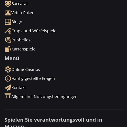
Baccarat
Video-Poker
Bingo
Craps und Würfelspiele
Rubbellose
Kartenspiele
Menü
Online Casinos
Häufig gestellte Fragen
Kontakt
Allgemeine Nutzungsbedingungen
Spielen Sie verantwortungsvoll und in
Maszen.