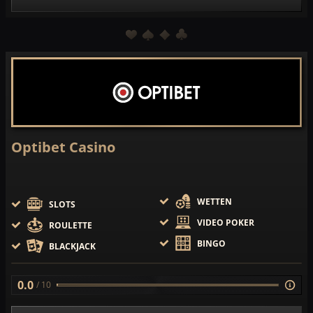
Optibet Casino
WETTEN
SLOTS
VIDEO POKER
ROULETTE
BINGO
BLACKJACK
0.0
/ 10