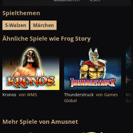
Spielthemen
5-Walzen
Märchen
Ähnliche Spiele wie Frog Story
Kronos
von WMS
Thunderstruck
von Games
Mys
Global
Ga
Mehr Spiele von Amusnet