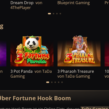
Dream Drop
von
Blueprint Gaming
Pr
4ThePlayer
ng
on
3 Pot Panda
von TaDa
3 Pharaoh Treasure
10
Gaming
von TaDa Gaming
vo
Über Fortune Hook Boom