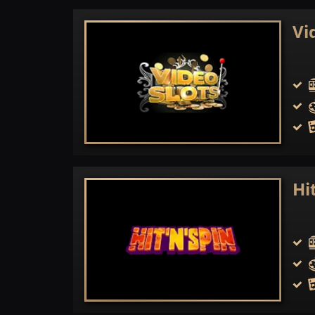
Vi
Hi