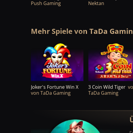
Push Gaming
Nektan
Mehr Spiele von TaDa Gami
Joker's Fortune Win X
3 Coin Wild Tiger
v
von TaDa Gaming
TaDa Gaming