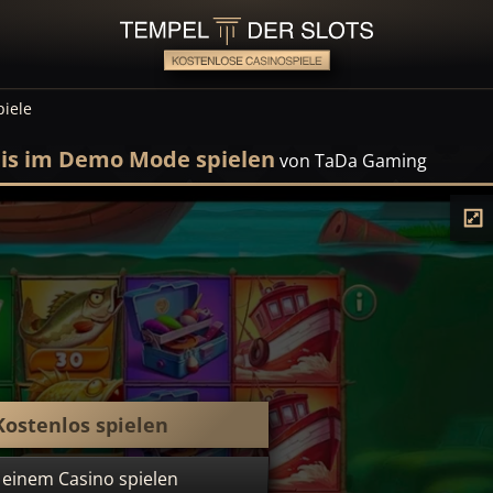
piele
tis im Demo Mode spielen
von TaDa Gaming
Kostenlos spielen
 einem Casino spielen