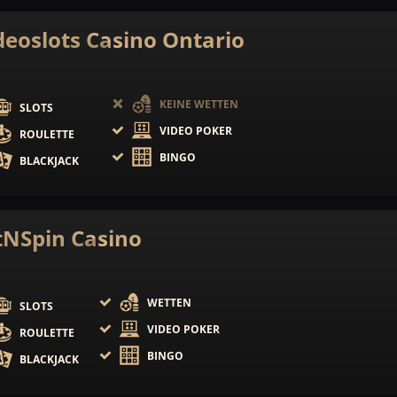
deoslots Casino Ontario
KEINE WETTEN
SLOTS
VIDEO POKER
ROULETTE
BINGO
BLACKJACK
tNSpin Casino
WETTEN
SLOTS
VIDEO POKER
ROULETTE
BINGO
BLACKJACK