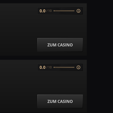
0.0
/ 10
ZUM CASINO
0.0
/ 10
ZUM CASINO