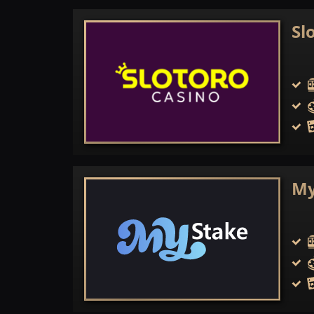
Sl
My