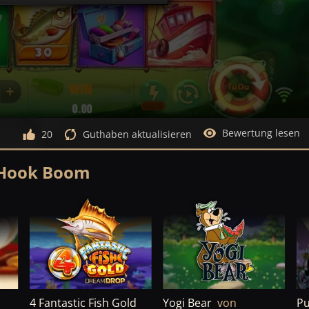
Bewertung lesen
20
Guthaben aktualisieren
e Hook Boom
4 Fantastic Fish Gold
Yogi Bear
von
Pu