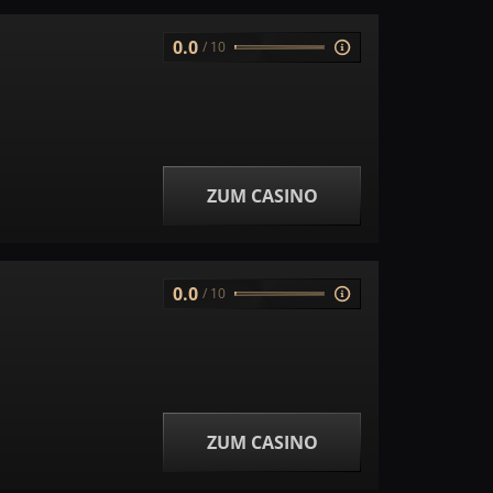
0.0
/ 10
ZUM CASINO
0.0
/ 10
ZUM CASINO