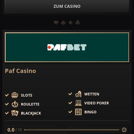
ZUM CASINO
Paf Casino
WETTEN
SLOTS
VIDEO POKER
ROULETTE
BINGO
BLACKJACK
0.0
/ 10