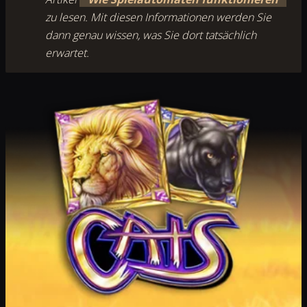
zu lesen. Mit diesen Informationen werden Sie
dann genau wissen, was Sie dort tatsächlich
erwartet.