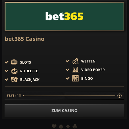
bet365 Casino
WETTEN
SLOTS
VIDEO POKER
ROULETTE
BINGO
BLACKJACK
0.0
/ 10
ZUM CASINO