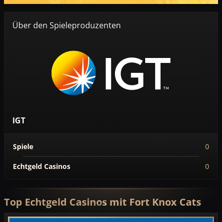
Über den Spieleproduzenten
IGT
Spiele
0
Echtgeld Casinos
0
Top Echtgeld Casinos mit Fort Knox Cats