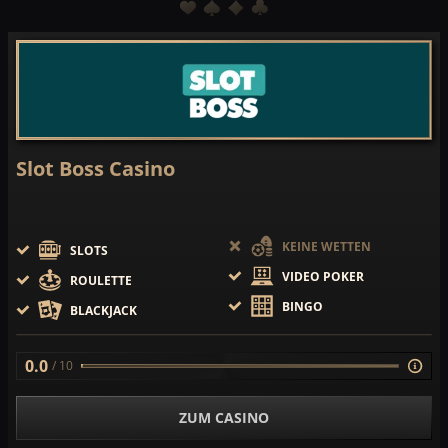
Slot Boss Casino
KEINE WETTEN
SLOTS
VIDEO POKER
ROULETTE
BINGO
BLACKJACK
0.0
/ 10
ZUM CASINO