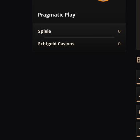
Pragmatic Play
Spiele
0
Echtgeld Casinos
0