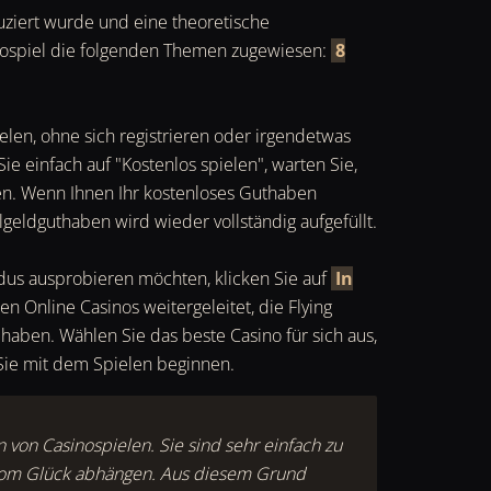
ziert wurde und eine theoretische
nospiel die folgenden Themen zugewiesen:
8
elen, ohne sich registrieren oder irgendetwas
ie einfach auf "Kostenlos spielen", warten Sie,
len. Wenn Ihnen Ihr kostenloses Guthaben
elgeldguthaben wird wieder vollständig aufgefüllt.
dus ausprobieren möchten, klicken Sie auf
In
en Online Casinos weitergeleitet, die Flying
haben. Wählen Sie das beste Casino für sich aus,
 Sie mit dem Spielen beginnen.
von Casinospielen. Sie sind sehr einfach zu
d vom Glück abhängen. Aus diesem Grund