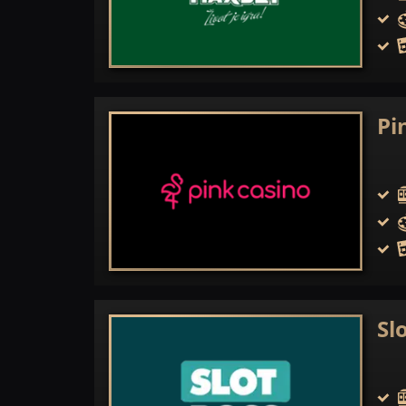
Pi
Sl