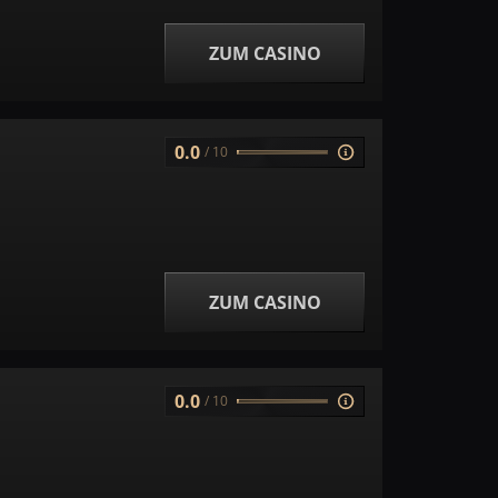
ZUM CASINO
0.0
/ 10
ZUM CASINO
0.0
/ 10