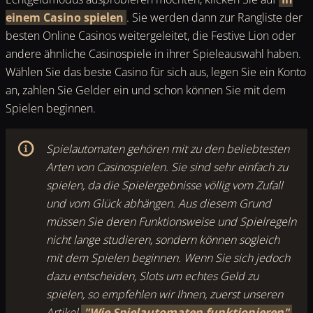
einem Casino spielen
. Sie werden dann zur Rangliste der
besten Online Casinos weitergeleitet, die Festive Lion oder
andere ähnliche Casinospiele in ihrer Spieleauswahl haben.
Wählen Sie das beste Casino für sich aus, legen Sie ein Konto
an, zahlen Sie Gelder ein und schon können Sie mit dem
Spielen beginnen.
Spielautomaten gehören mit zu den beliebtesten
Arten von Casinospielen. Sie sind sehr einfach zu
spielen, da die Spielergebnisse völlig vom Zufall
und vom Glück abhängen. Aus diesem Grund
müssen Sie deren Funktionsweise und Spielregeln
nicht lange studieren, sondern können sogleich
mit dem Spielen beginnen. Wenn Sie sich jedoch
dazu entscheiden, Slots um echtes Geld zu
spielen, so empfehlen wir Ihnen, zuerst unseren
Artikel
"Wie Spielautomaten funktionieren"