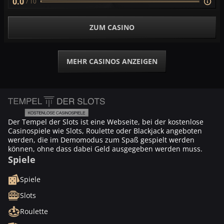
0.0
/ 10
ZUM CASINO
MEHR CASINOS ANZEIGEN
Der Tempel der Slots ist eine Webseite, bei der kostenlose
Casinospiele wie Slots, Roulette oder Blackjack angeboten
werden, die im Demomodus zum Spaß gespielt werden
können, ohne dass dabei Geld ausgegeben werden muss.
Spiele
Spiele
Slots
Roulette