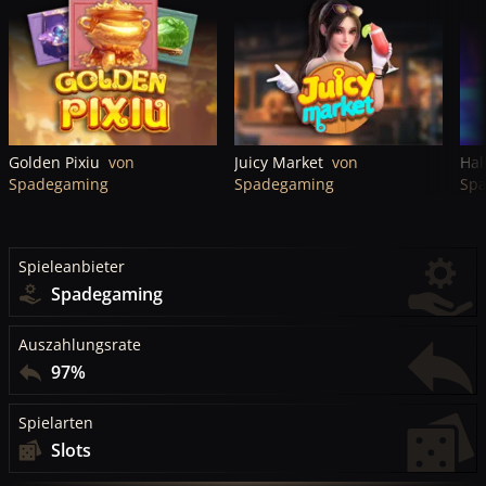
Golden Pixiu
von
Juicy Market
von
Hal
Spadegaming
Spadegaming
Sp
Spieleanbieter
Spadegaming
Auszahlungsrate
97%
Spielarten
Slots