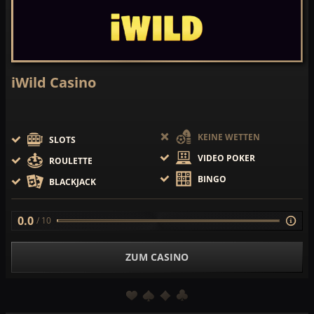
iWild Casino
KEINE WETTEN
SLOTS
VIDEO POKER
ROULETTE
BINGO
BLACKJACK
0.0
/ 10
ZUM CASINO