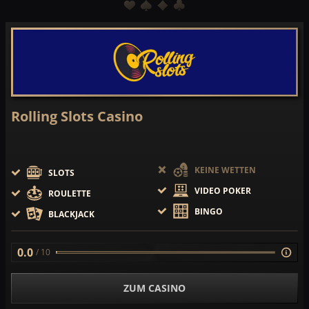
Rolling Slots Casino
KEINE WETTEN
SLOTS
VIDEO POKER
ROULETTE
BINGO
BLACKJACK
0.0
/ 10
ZUM CASINO