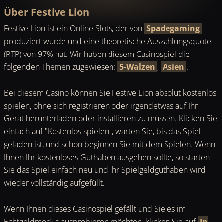
Über Festive Lion
Festive Lion ist ein Online Slots, der von
Spadegaming
produziert wurde und eine theoretische Auszahlungsquote
(RTP) von 97% hat. Wir haben diesem Casinospiel die
folgenden Themen zugewiesen:
5-Walzen
,
Asien
.
Bei diesem Casino können Sie Festive Lion absolut kostenlos
spielen, ohne sich registrieren oder irgendetwas auf Ihr
Gerät herunterladen oder installieren zu müssen. Klicken Sie
einfach auf "Kostenlos spielen", warten Sie, bis das Spiel
geladen ist, und schon beginnen Sie mit dem Spielen. Wenn
Ihnen Ihr kostenloses Guthaben ausgehen sollte, so starten
Sie das Spiel einfach neu und Ihr Spielgeldguthaben wird
wieder vollständig aufgefüllt.
Wenn Ihnen dieses Casinospiel gefällt und Sie es im
Echtgeldmodus ausprobieren möchten, klicken Sie auf
In