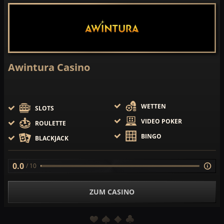
Awintura Casino
WETTEN
SLOTS
VIDEO POKER
ROULETTE
BINGO
BLACKJACK
0.0
/ 10
ZUM CASINO