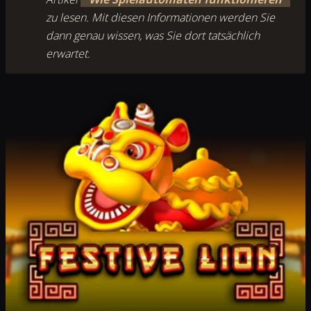
zu lesen. Mit diesen Informationen werden Sie
dann genau wissen, was Sie dort tatsächlich
erwartet.