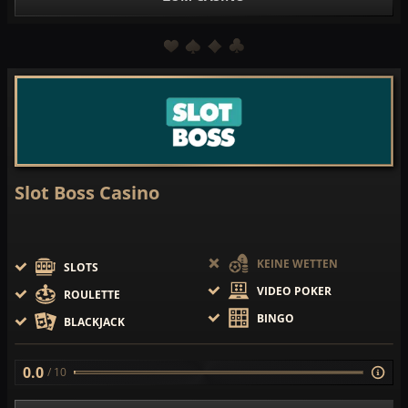
Slot Boss Casino
KEINE WETTEN
SLOTS
VIDEO POKER
ROULETTE
BINGO
BLACKJACK
0.0
/ 10