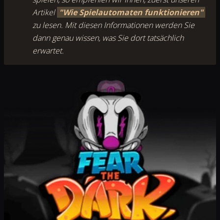
Artikel
"Wie Spielautomaten funktionieren"
zu lesen. Mit diesen Informationen werden Sie
dann genau wissen, was Sie dort tatsächlich
erwartet.