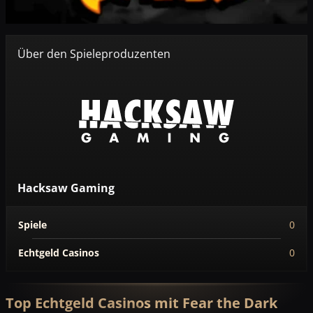
Über den Spieleproduzenten
Hacksaw Gaming
Spiele
0
Echtgeld Casinos
0
Top Echtgeld Casinos mit Fear the Dark