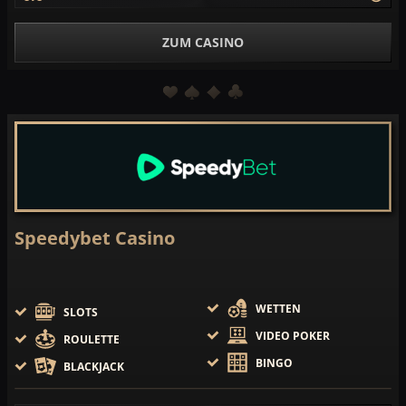
ZUM CASINO
Speedybet Casino
WETTEN
SLOTS
VIDEO POKER
ROULETTE
BINGO
BLACKJACK