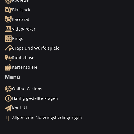
Roulette
Blackjack
Baccarat
Video-Poker
Bingo
Craps und Würfelspiele
Rubbellose
Kartenspiele
Menü
Online Casinos
Häufig gestellte Fragen
Kontakt
Allgemeine Nutzungsbedingungen