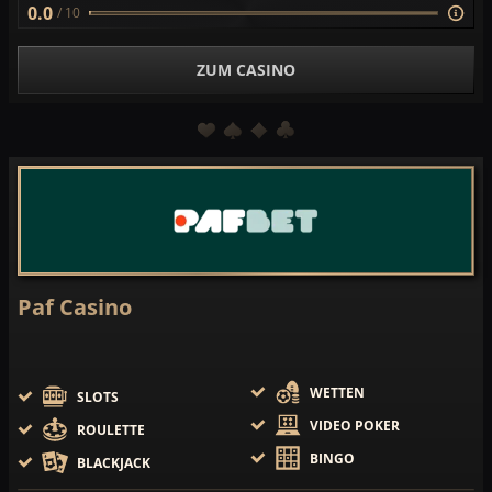
0.0
/ 10
ZUM CASINO
Paf Casino
WETTEN
SLOTS
VIDEO POKER
ROULETTE
BINGO
BLACKJACK