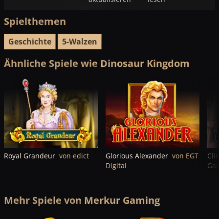
Spielthemen
Geschichte
5-Walzen
Ähnliche Spiele wie Dinosaur Kingdom
Royal Grandeur
von edict
Glorious Alexander
von EGT
Cli
Digital
Ga
Mehr Spiele von Merkur Gaming