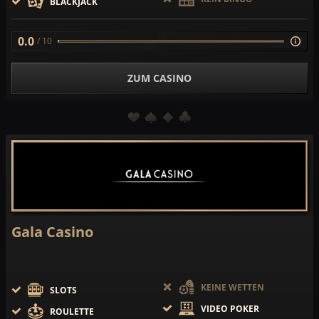
BLACKJACK
0.0
/ 10
ZUM CASINO
Gala Casino
KEINE WETTEN
SLOTS
VIDEO POKER
ROULETTE