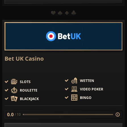
Bet UK Casino
WETTEN
SLOTS
VIDEO POKER
ROULETTE
BINGO
BLACKJACK
0.0
/ 10