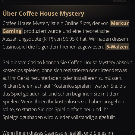
Über Coffee House Mystery
Coffee House Mystery ist ein Online Slots, der von
Merkur
Gaming
produziert wurde und eine theoretische
Auszahlungsquote (RTP) von 96,95% hat. Wir haben diesem
Casinospiel die folgenden Themen zugewiesen:
5-Walzen
.
Bei diesem Casino können Sie Coffee House Mystery absolut
kostenlos spielen, ohne sich registrieren oder irgendetwas
auf Ihr Gerät herunterladen oder installieren zu müssen.
Klicken Sie einfach auf "Kostenlos spielen", warten Sie, bis
das Spiel geladen ist, und schon beginnen Sie mit dem
Spielen. Wenn Ihnen Ihr kostenloses Guthaben ausgehen
sollte, so starten Sie das Spiel einfach neu und Ihr
Spielgeldguthaben wird wieder vollständig aufgefüllt.
Wenn Ihnen dieses Casinospiel gefällt und Sie es im