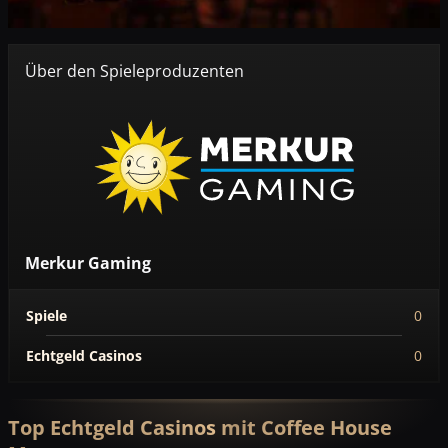
Über den Spieleproduzenten
Merkur Gaming
Spiele
0
Echtgeld Casinos
0
Top Echtgeld Casinos mit Coffee House