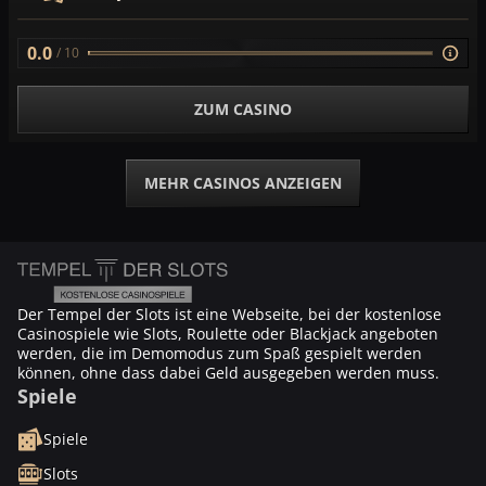
0.0
/ 10
ZUM CASINO
MEHR CASINOS ANZEIGEN
Der Tempel der Slots ist eine Webseite, bei der kostenlose
Casinospiele wie Slots, Roulette oder Blackjack angeboten
werden, die im Demomodus zum Spaß gespielt werden
können, ohne dass dabei Geld ausgegeben werden muss.
Spiele
Spiele
Slots