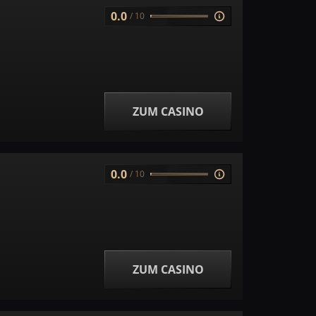
0.0
/ 10
ZUM CASINO
0.0
/ 10
ZUM CASINO