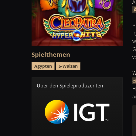
A
B
i
w
G
Spielthemen
v
Ägypten
5-Walzen
W
e
Über den Spieleproduzenten
H
a