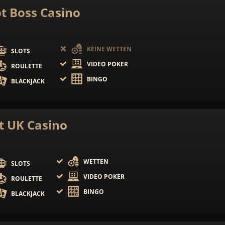
ot Boss Casino
KEINE WETTEN
SLOTS
VIDEO POKER
ROULETTE
BINGO
BLACKJACK
t UK Casino
WETTEN
SLOTS
VIDEO POKER
ROULETTE
BINGO
BLACKJACK