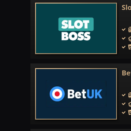
Sl
Be