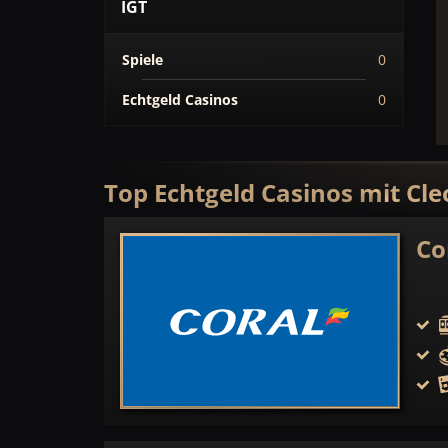
IGT
Spiele
0
Echtgeld Casinos
0
Top Echtgeld Casinos mit Cle
Co