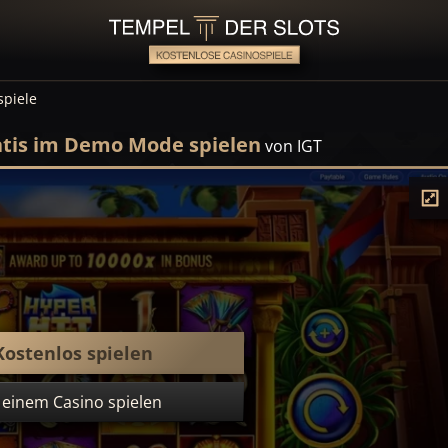
spiele
ratis im Demo Mode spielen
von IGT
Kostenlos spielen
 einem Casino spielen