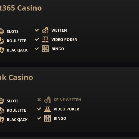
t365 Casino
WETTEN
SLOTS
VIDEO POKER
ROULETTE
BINGO
BLACKJACK
nk Casino
KEINE WETTEN
SLOTS
VIDEO POKER
ROULETTE
BINGO
BLACKJACK