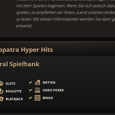
mit dem Spielen beginnen. Wenn Sie sich jedoch dazu
spielen, so empfehlen wir Ihnen, zuerst unseren Artike
zu lesen. Mit diesen Informationen werden Sie dann ge
erwartet.
opatra Hyper Hits
ral Spielbank
WETTEN
SLOTS
VIDEO POKER
ROULETTE
BINGO
BLACKJACK