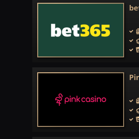
be
Pi