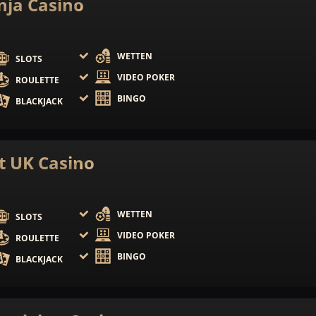
nja Casino
WETTEN
SLOTS
VIDEO POKER
ROULETTE
BINGO
BLACKJACK
t UK Casino
WETTEN
SLOTS
VIDEO POKER
ROULETTE
BINGO
BLACKJACK