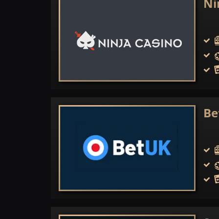
Ni
Be