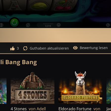
Bewertung lesen
3
Guthaben aktualisieren
lli Bang Bang
4 Stones
von Adell
Eldorado Fortune
von
Ja