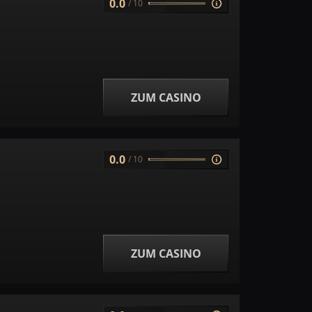
0.0
/ 10
ZUM CASINO
0.0
/ 10
ZUM CASINO