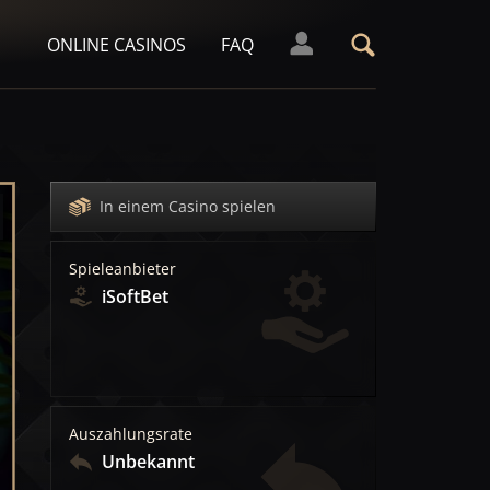
ONLINE CASINOS
FAQ
In einem Casino spielen
Spieleanbieter
iSoftBet
Auszahlungsrate
Unbekannt