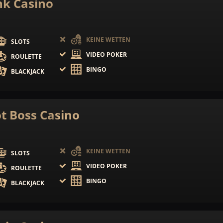
nk Casino
KEINE WETTEN
SLOTS
VIDEO POKER
ROULETTE
BINGO
BLACKJACK
ot Boss Casino
KEINE WETTEN
SLOTS
VIDEO POKER
ROULETTE
BINGO
BLACKJACK