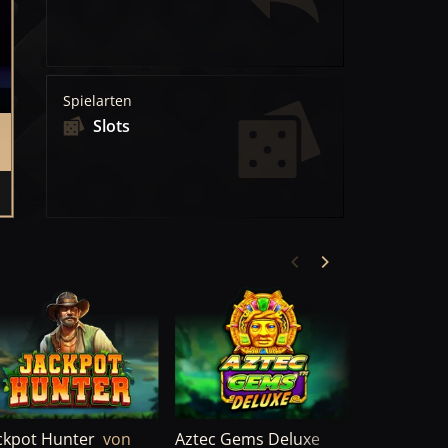
Spielarten
Slots
12 Treasur
Riches
vo
ckpot Hunter
von
Aztec Gems Deluxe