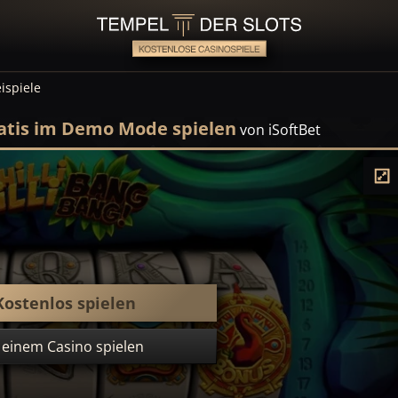
eispiele
Gratis im Demo Mode spielen
von iSoftBet
Kostenlos spielen
 einem Casino spielen