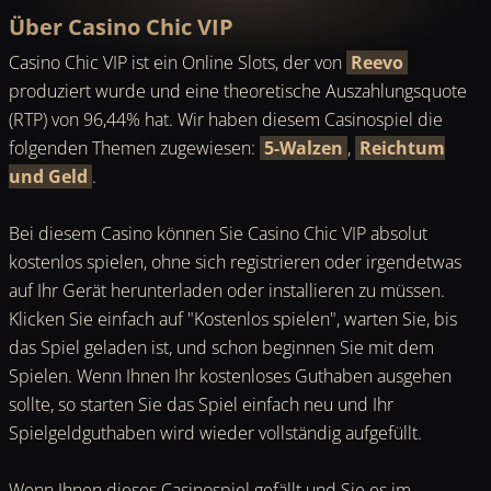
Über Casino Chic VIP
Casino Chic VIP ist ein Online Slots, der von
Reevo
produziert wurde und eine theoretische Auszahlungsquote
(RTP) von 96,44% hat. Wir haben diesem Casinospiel die
folgenden Themen zugewiesen:
5-Walzen
,
Reichtum
und Geld
.
Bei diesem Casino können Sie Casino Chic VIP absolut
kostenlos spielen, ohne sich registrieren oder irgendetwas
auf Ihr Gerät herunterladen oder installieren zu müssen.
Klicken Sie einfach auf "Kostenlos spielen", warten Sie, bis
das Spiel geladen ist, und schon beginnen Sie mit dem
Spielen. Wenn Ihnen Ihr kostenloses Guthaben ausgehen
sollte, so starten Sie das Spiel einfach neu und Ihr
Spielgeldguthaben wird wieder vollständig aufgefüllt.
Wenn Ihnen dieses Casinospiel gefällt und Sie es im