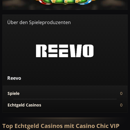
Über den Spieleproduzenten
Reevo
Spiele
0
Echtgeld Casinos
0
Top Echtgeld Casinos mit Casino Chic VIP