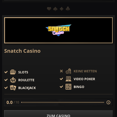
Snatch Casino
KEINE WETTEN
SLOTS
VIDEO POKER
ROULETTE
BINGO
BLACKJACK
0.0
/ 10
ZUM CASINO