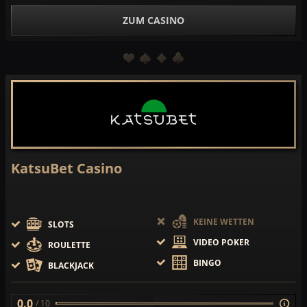
ZUM CASINO
KatsuBet Casino
KEINE WETTEN
SLOTS
VIDEO POKER
ROULETTE
BINGO
BLACKJACK
0.0
/ 10