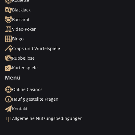
Roulette
Blackjack
Baccarat
Video-Poker
Bingo
Craps und Würfelspiele
Rubbellose
Kartenspiele
Menü
Online Casinos
Häufig gestellte Fragen
Kontakt
Allgemeine Nutzungsbedingungen