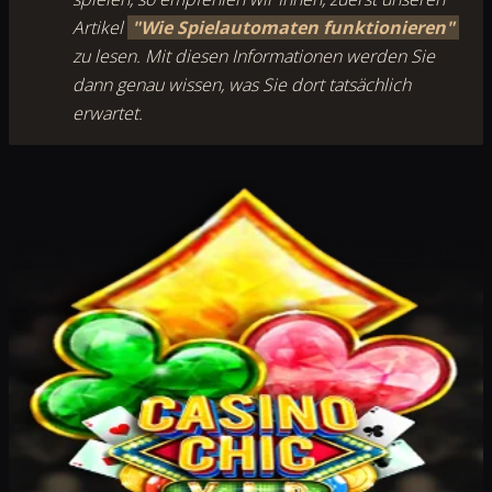
Artikel
"Wie Spielautomaten funktionieren"
zu lesen. Mit diesen Informationen werden Sie
dann genau wissen, was Sie dort tatsächlich
erwartet.