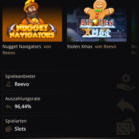
Nugget Navigators
von
Stolen Xmas
von Reevo
Mer
Reevo
Ree
Spieleanbieter
Reevo
Auszahlungsrate
96,44%
Spielarten
Slots