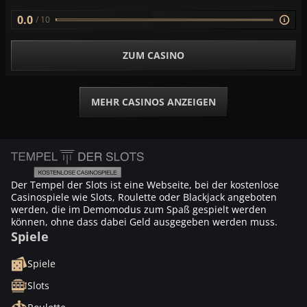
0.0
/ 10
ZUM CASINO
MEHR CASINOS ANZEIGEN
Der Tempel der Slots ist eine Webseite, bei der kostenlose
Casinospiele wie Slots, Roulette oder Blackjack angeboten
werden, die im Demomodus zum Spaß gespielt werden
können, ohne dass dabei Geld ausgegeben werden muss.
Spiele
Spiele
Slots