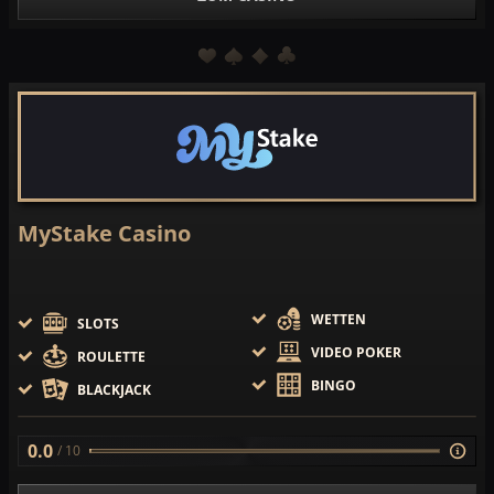
MyStake Casino
WETTEN
SLOTS
VIDEO POKER
ROULETTE
BINGO
BLACKJACK
0.0
/ 10