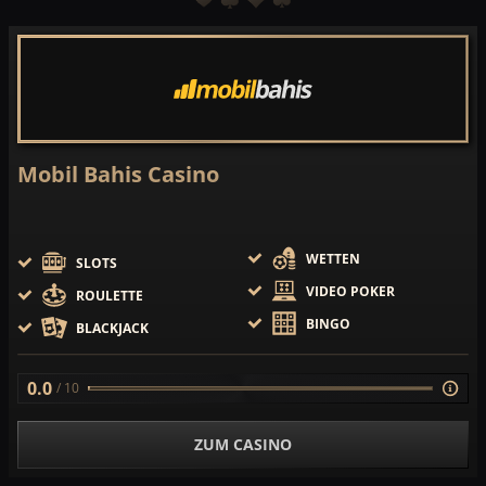
Mobil Bahis Casino
WETTEN
SLOTS
VIDEO POKER
ROULETTE
BINGO
BLACKJACK
0.0
/ 10
ZUM CASINO