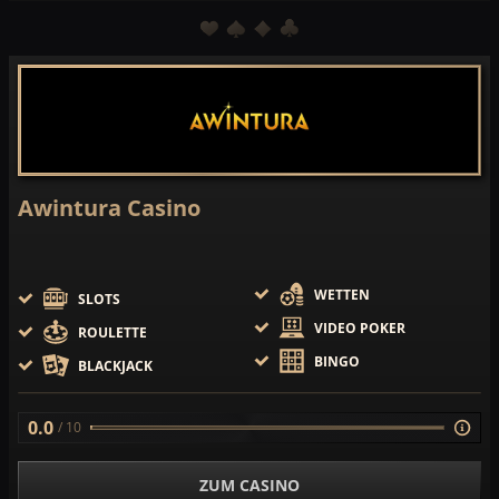
Awintura Casino
WETTEN
SLOTS
VIDEO POKER
ROULETTE
BINGO
BLACKJACK
0.0
/ 10
ZUM CASINO