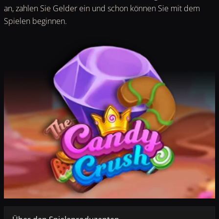
an, zahlen Sie Gelder ein und schon können Sie mit dem
Spielen beginnen.