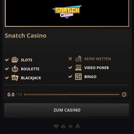
Snatch Casino
KEINE WETTEN
SLOTS
VIDEO POKER
ROULETTE
BINGO
BLACKJACK
0.0
/ 10
ZUM CASINO