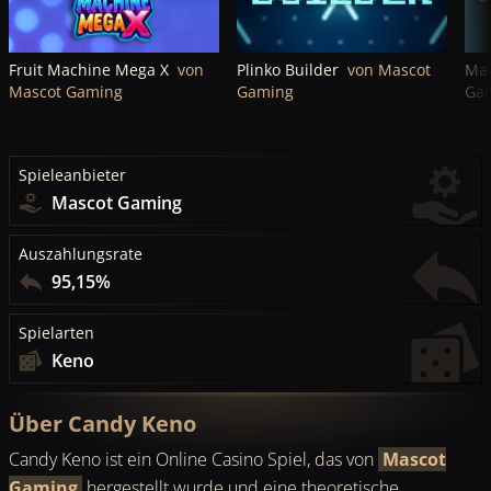
Fruit Machine Mega X
von
Plinko Builder
von Mascot
Mar
Mascot Gaming
Gaming
Ga
Spieleanbieter
Mascot Gaming
Auszahlungsrate
95,15%
Spielarten
Keno
Über Candy Keno
Candy Keno ist ein Online Casino Spiel, das von
Mascot
Gaming
hergestellt wurde und eine theoretische