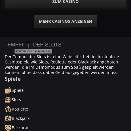
ZUM CASINO
MEHR CASINOS ANZEIGEN
Der Tempel der Slots ist eine Webseite, bei der kostenlose
Casinospiele wie Slots, Roulette oder Blackjack angeboten
werden, die im Demomodus zum Spaß gespielt werden
können, ohne dass dabei Geld ausgegeben werden muss.
Spiele
Spiele
Slots
Roulette
Blackjack
Baccarat