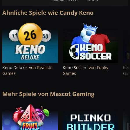
Ähnliche Spiele wie Candy Keno
Keno Deluxe
von Realistic
Keno Soccer
von Funky
Ken
Games
Games
Ga
Mehr Spiele von Mascot Gaming