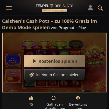
Caishen's Cash Pots – zu 100% Gratis im
Demo Mode spielen
von Pragmatic Play
Kostenlos spielen
In einem Casino spielen
75
Guthaben
Bewertung
aktualisieren
lesen