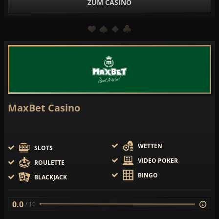
ZUM CASINO
MaxBet Casino
WETTEN
SLOTS
VIDEO POKER
ROULETTE
BINGO
BLACKJACK
0.0
/ 10