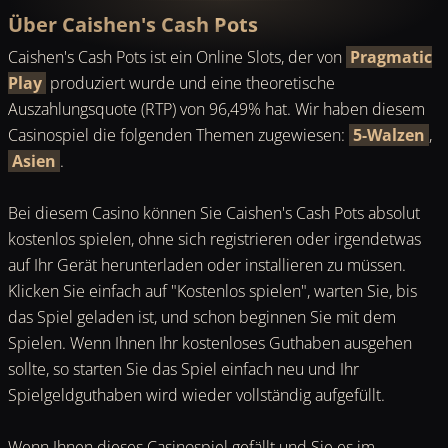
Über Caishen's Cash Pots
Caishen's Cash Pots ist ein Online Slots, der von
Pragmatic
Play
produziert wurde und eine theoretische
Auszahlungsquote (RTP) von 96,49% hat. Wir haben diesem
Casinospiel die folgenden Themen zugewiesen:
5-Walzen
,
Asien
.
Bei diesem Casino können Sie Caishen's Cash Pots absolut
kostenlos spielen, ohne sich registrieren oder irgendetwas
auf Ihr Gerät herunterladen oder installieren zu müssen.
Klicken Sie einfach auf "Kostenlos spielen", warten Sie, bis
das Spiel geladen ist, und schon beginnen Sie mit dem
Spielen. Wenn Ihnen Ihr kostenloses Guthaben ausgehen
sollte, so starten Sie das Spiel einfach neu und Ihr
Spielgeldguthaben wird wieder vollständig aufgefüllt.
Wenn Ihnen dieses Casinospiel gefällt und Sie es im