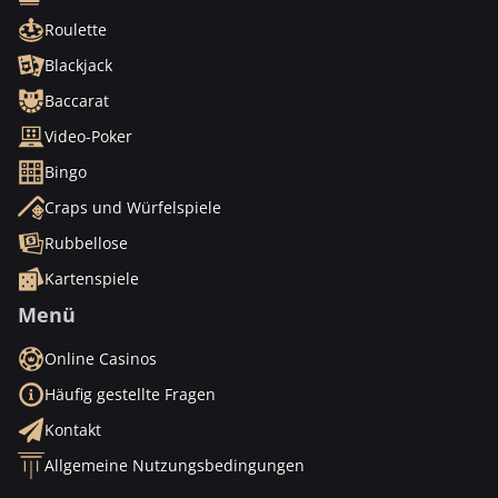
Roulette
Blackjack
Baccarat
Video-Poker
Bingo
Craps und Würfelspiele
Rubbellose
Kartenspiele
Menü
Online Casinos
Häufig gestellte Fragen
Kontakt
Allgemeine Nutzungsbedingungen