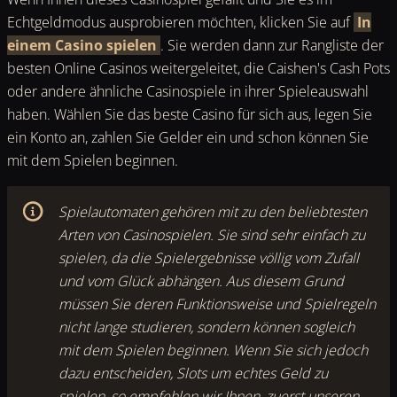
Echtgeldmodus ausprobieren möchten, klicken Sie auf
In
einem Casino spielen
. Sie werden dann zur Rangliste der
besten Online Casinos weitergeleitet, die Caishen's Cash Pots
oder andere ähnliche Casinospiele in ihrer Spieleauswahl
haben. Wählen Sie das beste Casino für sich aus, legen Sie
ein Konto an, zahlen Sie Gelder ein und schon können Sie
mit dem Spielen beginnen.
Spielautomaten gehören mit zu den beliebtesten
Arten von Casinospielen. Sie sind sehr einfach zu
spielen, da die Spielergebnisse völlig vom Zufall
und vom Glück abhängen. Aus diesem Grund
müssen Sie deren Funktionsweise und Spielregeln
nicht lange studieren, sondern können sogleich
mit dem Spielen beginnen. Wenn Sie sich jedoch
dazu entscheiden, Slots um echtes Geld zu
spielen, so empfehlen wir Ihnen, zuerst unseren