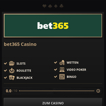
bet365 Casino
WETTEN
SLOTS
VIDEO POKER
ROULETTE
BINGO
BLACKJACK
0.0
/ 10
ZUM CASINO