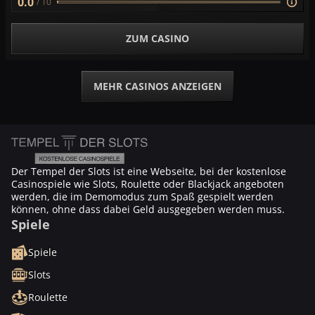
0.0
/ 10
ZUM CASINO
MEHR CASINOS ANZEIGEN
Der Tempel der Slots ist eine Webseite, bei der kostenlose
Casinospiele wie Slots, Roulette oder Blackjack angeboten
werden, die im Demomodus zum Spaß gespielt werden
können, ohne dass dabei Geld ausgegeben werden muss.
Spiele
Spiele
Slots
Roulette