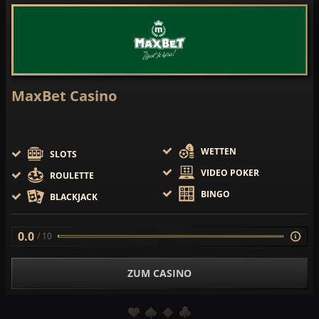
MaxBet Casino
WETTEN
SLOTS
VIDEO POKER
ROULETTE
BINGO
BLACKJACK
0.0
/ 10
ZUM CASINO