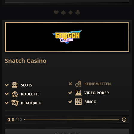
Snatch Casino
KEINE WETTEN
SLOTS
VIDEO POKER
ROULETTE
BINGO
BLACKJACK
0.0
/ 10