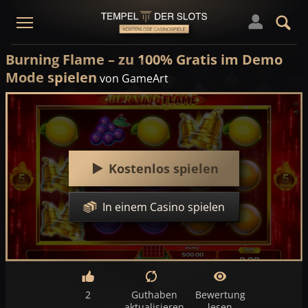
Burning Flame – zu 100% Gratis im Demo
Mode spielen
von GameArt
Kostenlos spielen
In einem Casino spielen
2
Guthaben
Bewertung
aktualisieren
lesen