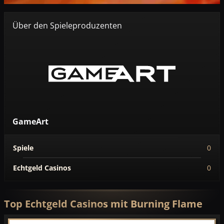
Über den Spieleproduzenten
GameArt
Spiele
0
Echtgeld Casinos
0
Top Echtgeld Casinos mit Burning Flame