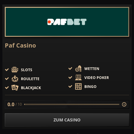
Paf Casino
WETTEN
SLOTS
VIDEO POKER
ROULETTE
BINGO
BLACKJACK
0.0
/ 10
ZUM CASINO