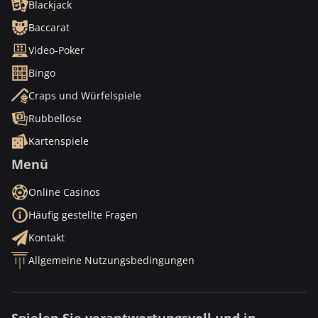
Blackjack
Baccarat
Video-Poker
Bingo
Craps und Würfelspiele
Rubbellose
Kartenspiele
Menü
Online Casinos
Häufig gestellte Fragen
Kontakt
Allgemeine Nutzungsbedingungen