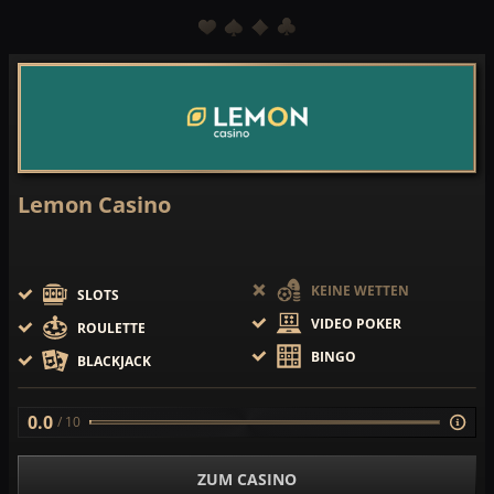
Lemon Casino
KEINE WETTEN
SLOTS
VIDEO POKER
ROULETTE
BINGO
BLACKJACK
0.0
/ 10
ZUM CASINO