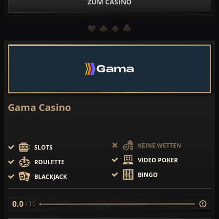
ZUM CASINO
Gama Casino
KEINE WETTEN
SLOTS
VIDEO POKER
ROULETTE
BINGO
BLACKJACK
0.0
/ 10