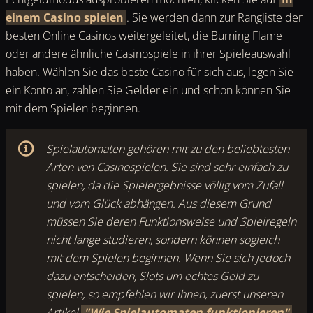
einem Casino spielen
. Sie werden dann zur Rangliste der
besten Online Casinos weitergeleitet, die Burning Flame
oder andere ähnliche Casinospiele in ihrer Spieleauswahl
haben. Wählen Sie das beste Casino für sich aus, legen Sie
ein Konto an, zahlen Sie Gelder ein und schon können Sie
mit dem Spielen beginnen.
Spielautomaten gehören mit zu den beliebtesten
Arten von Casinospielen. Sie sind sehr einfach zu
spielen, da die Spielergebnisse völlig vom Zufall
und vom Glück abhängen. Aus diesem Grund
müssen Sie deren Funktionsweise und Spielregeln
nicht lange studieren, sondern können sogleich
mit dem Spielen beginnen. Wenn Sie sich jedoch
dazu entscheiden, Slots um echtes Geld zu
spielen, so empfehlen wir Ihnen, zuerst unseren
Artikel
"Wie Spielautomaten funktionieren"