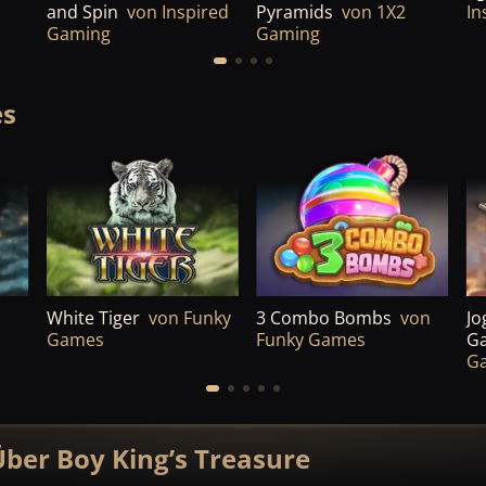
and Spin
von Inspired
Pyramids
von 1X2
In
Gaming
Gaming
es
White Tiger
von Funky
3 Combo Bombs
von
Jo
Games
Funky Games
G
G
Über Boy King’s Treasure