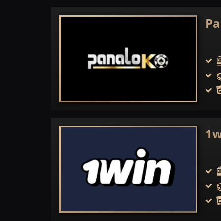
Pa
1w