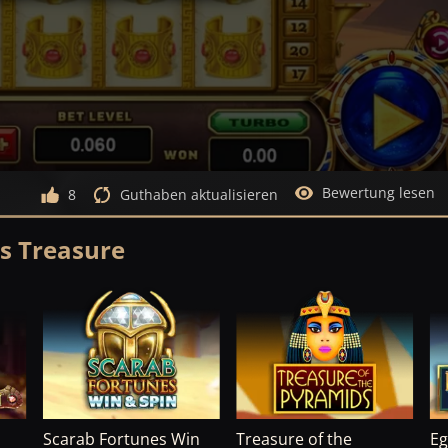
Bewertung lesen
8
Guthaben aktualisieren
’s Treasure
Scarab Fortunes Win
Treasure of the
Eg