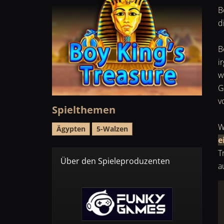
B
d
B
i
w
G
v
Spielthemen
W
Ägypten
5-Walzen
e
T
Über den Spieleproduzenten
a