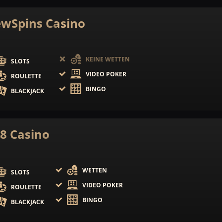
wSpins Casino
KEINE WETTEN
SLOTS
VIDEO POKER
ROULETTE
BINGO
BLACKJACK
8 Casino
WETTEN
SLOTS
VIDEO POKER
ROULETTE
BINGO
BLACKJACK