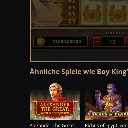
Ähnliche Spiele wie Boy King
Alexander The Great:
Riches of Egypt
von