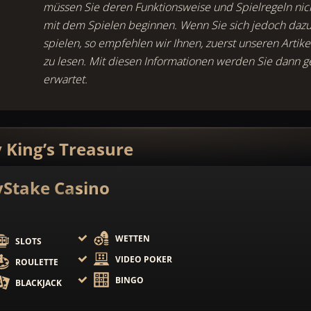
müssen Sie deren Funktionsweise und Spielregeln nich
mit dem Spielen beginnen. Wenn Sie sich jedoch dazu
spielen, so empfehlen wir Ihnen, zuerst unseren Artike
zu lesen. Mit diesen Informationen werden Sie dann ge
erwartet.
 King’s Treasure
Stake Casino
WETTEN
SLOTS
VIDEO POKER
ROULETTE
BINGO
BLACKJACK