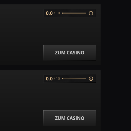
0.0
/ 10
ZUM CASINO
0.0
/ 10
ZUM CASINO