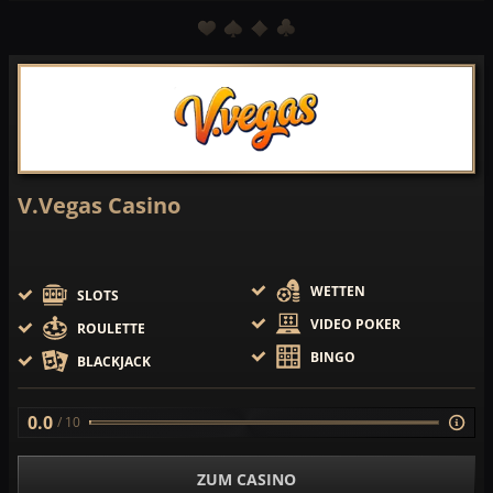
V.Vegas Casino
WETTEN
SLOTS
VIDEO POKER
ROULETTE
BINGO
BLACKJACK
0.0
/ 10
ZUM CASINO