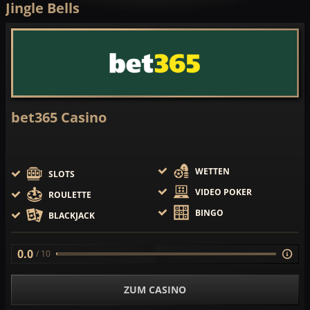
Jingle Bells
bet365 Casino
WETTEN
SLOTS
VIDEO POKER
ROULETTE
BINGO
BLACKJACK
0.0
/ 10
ZUM CASINO