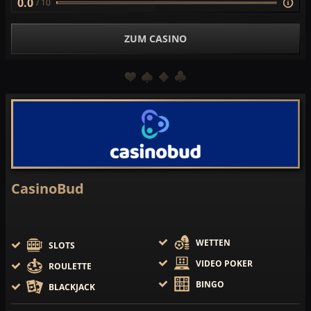
0.0
/ 10
ZUM CASINO
CasinoBud
WETTEN
SLOTS
VIDEO POKER
ROULETTE
BINGO
BLACKJACK