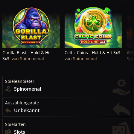
Gorilla Blast - Hold & Hit
Celtic Coins - Hold & Hit 3x3
Wil
3x3
von Spinomenal
von Spinomenal
Spi
Spieleanbieter
Spinomenal
Auszahlungsrate
Unbekannt
Spielarten
Slots