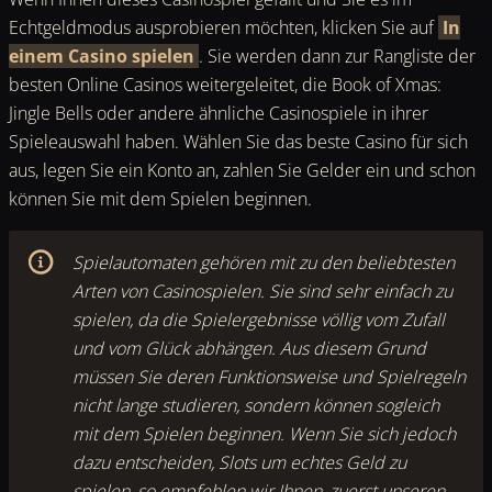
Echtgeldmodus ausprobieren möchten, klicken Sie auf
In
einem Casino spielen
. Sie werden dann zur Rangliste der
besten Online Casinos weitergeleitet, die Book of Xmas:
Jingle Bells oder andere ähnliche Casinospiele in ihrer
Spieleauswahl haben. Wählen Sie das beste Casino für sich
aus, legen Sie ein Konto an, zahlen Sie Gelder ein und schon
können Sie mit dem Spielen beginnen.
Spielautomaten gehören mit zu den beliebtesten
Arten von Casinospielen. Sie sind sehr einfach zu
spielen, da die Spielergebnisse völlig vom Zufall
und vom Glück abhängen. Aus diesem Grund
müssen Sie deren Funktionsweise und Spielregeln
nicht lange studieren, sondern können sogleich
mit dem Spielen beginnen. Wenn Sie sich jedoch
dazu entscheiden, Slots um echtes Geld zu
spielen, so empfehlen wir Ihnen, zuerst unseren