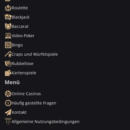
Roulette
Blackjack
Baccarat
Video-Poker
Bingo
Craps und Würfelspiele
Rubbellose
Kartenspiele
Menü
Online Casinos
Häufig gestellte Fragen
Kontakt
Allgemeine Nutzungsbedingungen