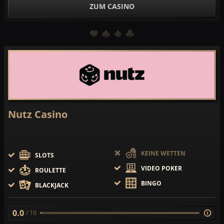
ZUM CASINO
Nutz Casino
KEINE WETTEN
SLOTS
VIDEO POKER
ROULETTE
BINGO
BLACKJACK
0.0
/ 10