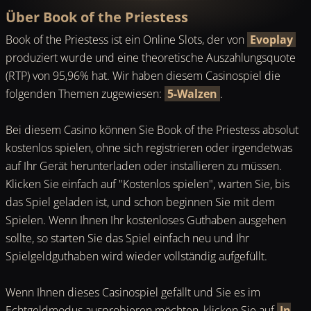
Über Book of the Priestess
Book of the Priestess ist ein Online Slots, der von
Evoplay
produziert wurde und eine theoretische Auszahlungsquote
(RTP) von 95,96% hat. Wir haben diesem Casinospiel die
folgenden Themen zugewiesen:
5-Walzen
.
Bei diesem Casino können Sie Book of the Priestess absolut
kostenlos spielen, ohne sich registrieren oder irgendetwas
auf Ihr Gerät herunterladen oder installieren zu müssen.
Klicken Sie einfach auf "Kostenlos spielen", warten Sie, bis
das Spiel geladen ist, und schon beginnen Sie mit dem
Spielen. Wenn Ihnen Ihr kostenloses Guthaben ausgehen
sollte, so starten Sie das Spiel einfach neu und Ihr
Spielgeldguthaben wird wieder vollständig aufgefüllt.
Wenn Ihnen dieses Casinospiel gefällt und Sie es im
Echtgeldmodus ausprobieren möchten, klicken Sie auf
In