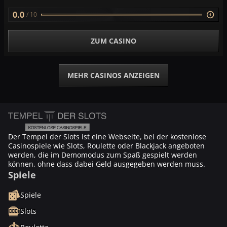
0.0
/ 10
ZUM CASINO
MEHR CASINOS ANZEIGEN
Der Tempel der Slots ist eine Webseite, bei der kostenlose
Casinospiele wie Slots, Roulette oder Blackjack angeboten
werden, die im Demomodus zum Spaß gespielt werden
können, ohne dass dabei Geld ausgegeben werden muss.
Spiele
Spiele
Slots