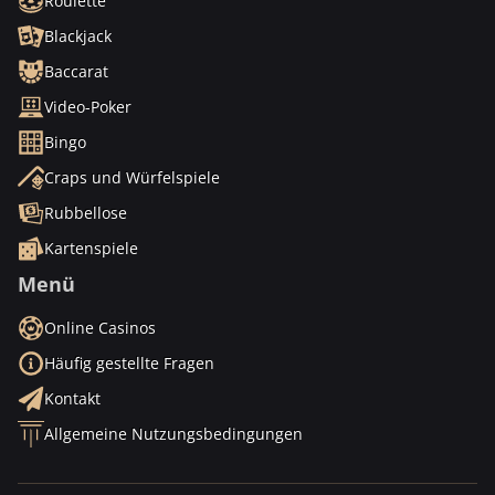
Roulette
Blackjack
Baccarat
Video-Poker
Bingo
Craps und Würfelspiele
Rubbellose
Kartenspiele
Menü
Online Casinos
Häufig gestellte Fragen
Kontakt
Allgemeine Nutzungsbedingungen