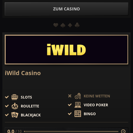
ZUM CASINO
iWild Casino
KEINE WETTEN
SLOTS
VIDEO POKER
ROULETTE
BINGO
BLACKJACK
0.0
/ 10