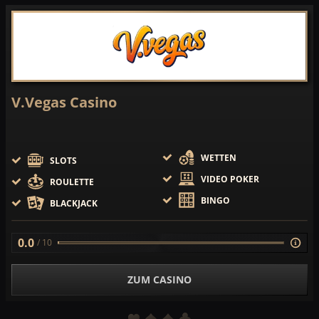
V.Vegas Casino
WETTEN
SLOTS
VIDEO POKER
ROULETTE
BINGO
BLACKJACK
0.0
/ 10
ZUM CASINO