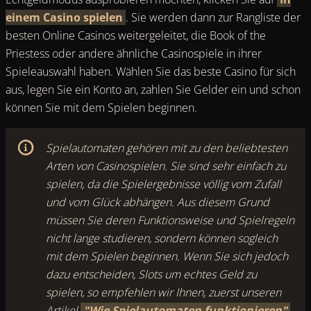
einem Casino spielen
. Sie werden dann zur Rangliste der
besten Online Casinos weitergeleitet, die Book of the
Priestess oder andere ähnliche Casinospiele in ihrer
Spieleauswahl haben. Wählen Sie das beste Casino für sich
aus, legen Sie ein Konto an, zahlen Sie Gelder ein und schon
können Sie mit dem Spielen beginnen.
Spielautomaten gehören mit zu den beliebtesten
Arten von Casinospielen. Sie sind sehr einfach zu
spielen, da die Spielergebnisse völlig vom Zufall
und vom Glück abhängen. Aus diesem Grund
müssen Sie deren Funktionsweise und Spielregeln
nicht lange studieren, sondern können sogleich
mit dem Spielen beginnen. Wenn Sie sich jedoch
dazu entscheiden, Slots um echtes Geld zu
spielen, so empfehlen wir Ihnen, zuerst unseren
Artikel
"Wie Spielautomaten funktionieren"