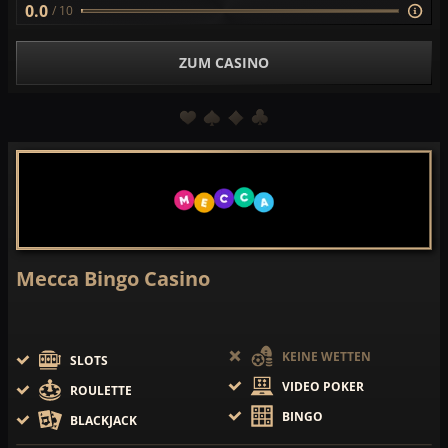
0.0
/ 10
ZUM CASINO
Mecca Bingo Casino
KEINE WETTEN
SLOTS
VIDEO POKER
ROULETTE
BINGO
BLACKJACK