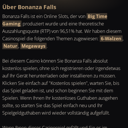
Über Bonanza Falls
Bonanza Falls ist ein Online Slots, der von
Big Time
Gaming
produziert wurde und eine theoretische
Auszahlungsquote (RTP) von 96,51% hat. Wir haben diesem
Casinospiel die folgenden Themen zugewiesen:
6-Walzen
,
Natur
,
Megaways
.
Bei diesem Casino können Sie Bonanza Falls absolut
kostenlos spielen, ohne sich registrieren oder irgendetwas
auf Ihr Gerät herunterladen oder installieren zu müssen.
Klicken Sie einfach auf "Kostenlos spielen", warten Sie, bis
das Spiel geladen ist, und schon beginnen Sie mit dem
Spielen. Wenn Ihnen Ihr kostenloses Guthaben ausgehen
sollte, so starten Sie das Spiel einfach neu und Ihr
Spielgeldguthaben wird wieder vollständig aufgefüllt.
Wenn Ihnen dieses Casinospiel gefällt und Sie es im