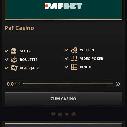
Paf Casino
WETTEN
SLOTS
VIDEO POKER
ROULETTE
BINGO
BLACKJACK
0.0
/ 10
ZUM CASINO