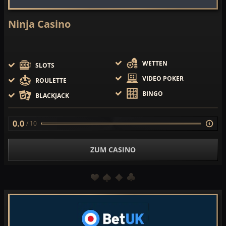
Ninja Casino
WETTEN
SLOTS
VIDEO POKER
ROULETTE
BINGO
BLACKJACK
0.0
/ 10
ZUM CASINO