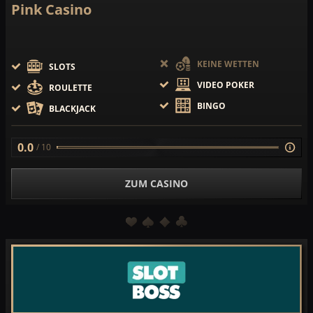
Pink Casino
KEINE WETTEN
SLOTS
VIDEO POKER
ROULETTE
BINGO
BLACKJACK
0.0
/ 10
ZUM CASINO