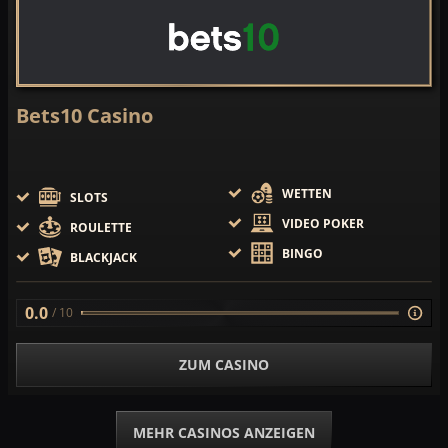
Bets10 Casino
WETTEN
SLOTS
VIDEO POKER
ROULETTE
BINGO
BLACKJACK
0.0
/ 10
ZUM CASINO
MEHR CASINOS ANZEIGEN