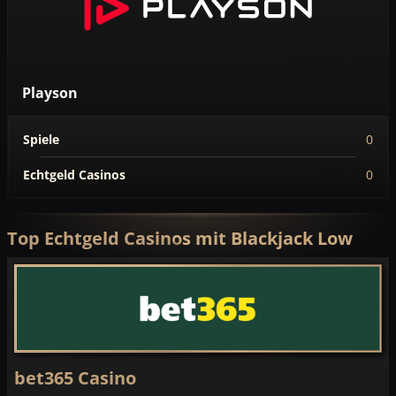
Playson
Spiele
0
Echtgeld Casinos
0
Top Echtgeld Casinos mit Blackjack Low
bet365 Casino