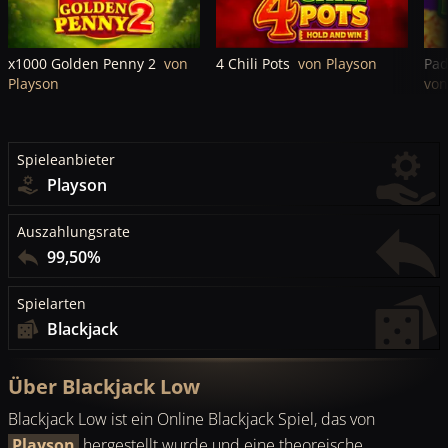
x1000 Golden Penny 2
von
4 Chili Pots
von Playson
Pad
Playson
von
Spieleanbieter
Playson
Auszahlungsrate
99,50%
Spielarten
Blackjack
Über Blackjack Low
Blackjack Low ist ein Online Blackjack Spiel, das von
Playson
hergestellt wurde und eine theoreische