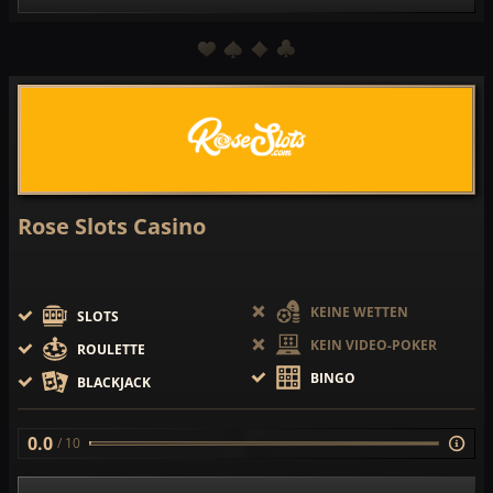
Rose Slots Casino
KEINE WETTEN
SLOTS
KEIN VIDEO-POKER
ROULETTE
BINGO
BLACKJACK
0.0
/ 10