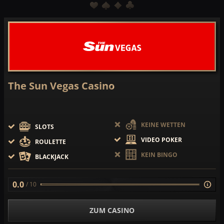
The Sun Vegas Casino
KEINE WETTEN
SLOTS
VIDEO POKER
ROULETTE
KEIN BINGO
BLACKJACK
0.0
/ 10
ZUM CASINO