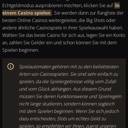
Echtgeldmodus ausprobieren möchten, klicken Sie auf
In
einem Casino spielen
. Sie werden dann zur Rangliste der
besten Online Casinos weitergeleitet, die Big Shots oder
andere ähnliche Casinospiele in ihrer Spieleauswahl haben.
Wählen Sie das beste Casino für sich aus, legen Sie ein Konto
an, zahlen Sie Gelder ein und schon können Sie mit dem
Spielen beginnen.
Spielautomaten gehören mit zu den beliebtesten
Arten von Casinospielen. Sie sind sehr einfach zu
spielen, da die Spielergebnisse völlig vom Zufall
und vom Glück abhängen. Aus diesem Grund
müssen Sie deren Funktionsweise und Spielregeln
nicht lange studieren, sondern können sogleich
mit dem Spielen beginnen. Wenn Sie sich jedoch
dazu entscheiden, Slots um echtes Geld zu
spielen, so empfehlen wir Ihnen, zuerst unseren