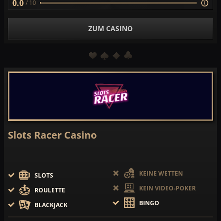
0.0
/ 10
ZUM CASINO
Slots Racer Casino
KEINE WETTEN
SLOTS
KEIN VIDEO-POKER
ROULETTE
BINGO
BLACKJACK