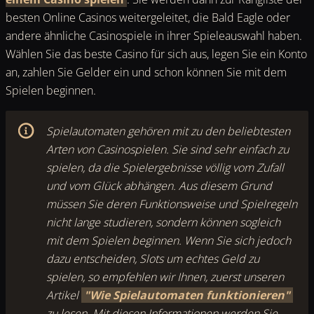
besten Online Casinos weitergeleitet, die Bald Eagle oder
andere ähnliche Casinospiele in ihrer Spieleauswahl haben.
Wählen Sie das beste Casino für sich aus, legen Sie ein Konto
an, zahlen Sie Gelder ein und schon können Sie mit dem
Spielen beginnen.
Spielautomaten gehören mit zu den beliebtesten
Arten von Casinospielen. Sie sind sehr einfach zu
spielen, da die Spielergebnisse völlig vom Zufall
und vom Glück abhängen. Aus diesem Grund
müssen Sie deren Funktionsweise und Spielregeln
nicht lange studieren, sondern können sogleich
mit dem Spielen beginnen. Wenn Sie sich jedoch
dazu entscheiden, Slots um echtes Geld zu
spielen, so empfehlen wir Ihnen, zuerst unseren
Artikel
"Wie Spielautomaten funktionieren"
zu lesen. Mit diesen Informationen werden Sie