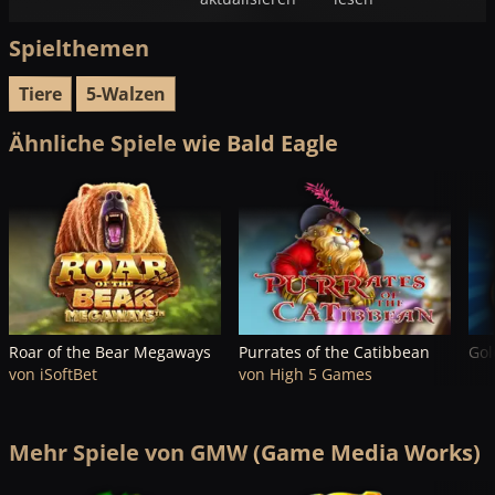
Spielthemen
Tiere
5-Walzen
Ähnliche Spiele wie Bald Eagle
Roar of the Bear Megaways
Purrates of the Catibbean
Gol
von iSoftBet
von High 5 Games
Mehr Spiele von GMW (Game Media Works)