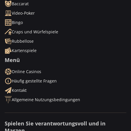
Baccarat
Video-Poker
Bingo
Craps und Würfelspiele
Rubbellose
Kartenspiele
Menü
Online Casinos
Häufig gestellte Fragen
Kontakt
Allgemeine Nutzungsbedingungen
Spielen Sie verantwortungsvoll und in
Maszen.