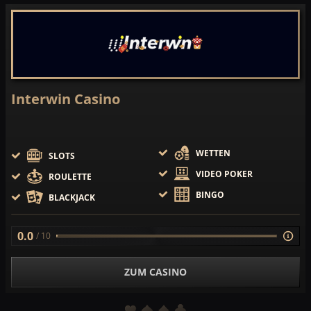
Interwin Casino
WETTEN
SLOTS
VIDEO POKER
ROULETTE
BINGO
BLACKJACK
0.0
/ 10
ZUM CASINO