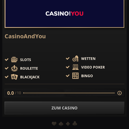
CasinoAndYou
WETTEN
SLOTS
VIDEO POKER
ROULETTE
BINGO
BLACKJACK
0.0
/ 10
ZUM CASINO