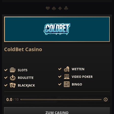
ColdBet Casino
WETTEN
SLOTS
VIDEO POKER
ROULETTE
BINGO
BLACKJACK
0.0
/ 10
ZUM CASINO