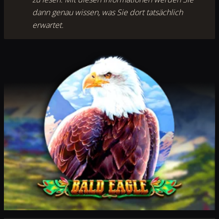
dann genau wissen, was Sie dort tatsächlich
erwartet.