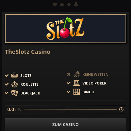
TheSlotz Casino
KEINE WETTEN
SLOTS
VIDEO POKER
ROULETTE
BINGO
BLACKJACK
0.0
/ 10
ZUM CASINO