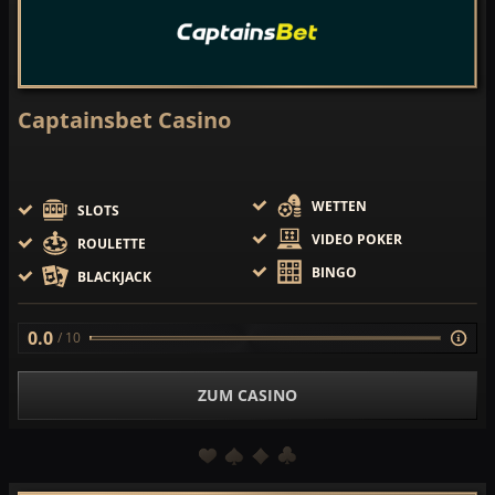
Captainsbet Casino
WETTEN
SLOTS
VIDEO POKER
ROULETTE
BINGO
BLACKJACK
0.0
/ 10
ZUM CASINO