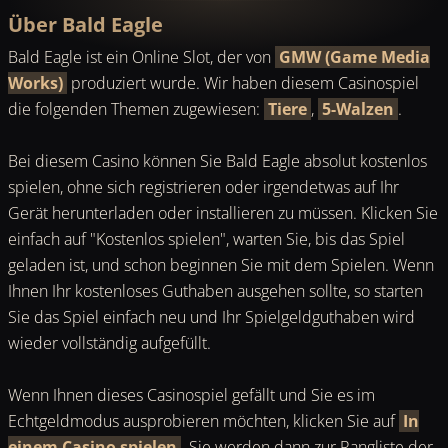
Über Bald Eagle
Bald Eagle ist ein Online Slot, der von
GMW (Game Media
Works)
produziert wurde. Wir haben diesem Casinospiel
die folgenden Themen zugewiesen:
Tiere
,
5-Walzen
.
Bei diesem Casino können Sie Bald Eagle absolut kostenlos
spielen, ohne sich registrieren oder irgendetwas auf Ihr
Gerät herunterladen oder installieren zu müssen. Klicken Sie
einfach auf "Kostenlos spielen", warten Sie, bis das Spiel
geladen ist, und schon beginnen Sie mit dem Spielen. Wenn
Ihnen Ihr kostenloses Guthaben ausgehen sollte, so starten
Sie das Spiel einfach neu und Ihr Spielgeldguthaben wird
wieder vollständig aufgefüllt.
Wenn Ihnen dieses Casinospiel gefällt und Sie es im
Echtgeldmodus ausprobieren möchten, klicken Sie auf
In
einem Casino spielen
. Sie werden dann zur Rangliste der