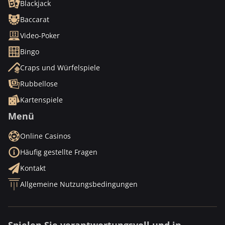
Blackjack
Baccarat
Video-Poker
Bingo
Craps und Würfelspiele
Rubbellose
Kartenspiele
Menü
Online Casinos
Häufig gestellte Fragen
Kontakt
Allgemeine Nutzungsbedingungen