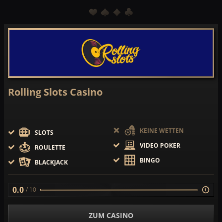
Rolling Slots Casino
KEINE WETTEN
SLOTS
VIDEO POKER
ROULETTE
BINGO
BLACKJACK
0.0
/ 10
ZUM CASINO