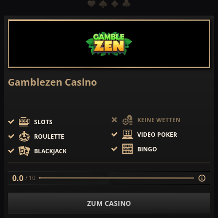
Gamblezen Casino
KEINE WETTEN
SLOTS
VIDEO POKER
ROULETTE
BINGO
BLACKJACK
0.0
/ 10
ZUM CASINO