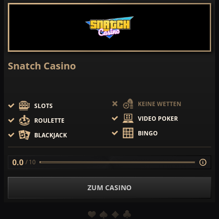
Snatch Casino
KEINE WETTEN
SLOTS
VIDEO POKER
ROULETTE
BINGO
BLACKJACK
0.0
/ 10
ZUM CASINO