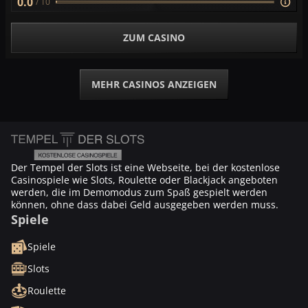
0.0
/ 10
ZUM CASINO
MEHR CASINOS ANZEIGEN
Der Tempel der Slots ist eine Webseite, bei der kostenlose
Casinospiele wie Slots, Roulette oder Blackjack angeboten
werden, die im Demomodus zum Spaß gespielt werden
können, ohne dass dabei Geld ausgegeben werden muss.
Spiele
Spiele
Slots
Roulette