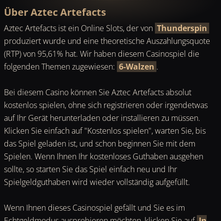
Über Aztec Artefacts
Aztec Artefacts ist ein Online Slots, der von
Thunderspin
produziert wurde und eine theoretische Auszahlungsquote
(RTP) von 95,61% hat. Wir haben diesem Casinospiel die
folgenden Themen zugewiesen:
6-Walzen
.
Bei diesem Casino können Sie Aztec Artefacts absolut
kostenlos spielen, ohne sich registrieren oder irgendetwas
auf Ihr Gerät herunterladen oder installieren zu müssen.
Klicken Sie einfach auf "Kostenlos spielen", warten Sie, bis
das Spiel geladen ist, und schon beginnen Sie mit dem
Spielen. Wenn Ihnen Ihr kostenloses Guthaben ausgehen
sollte, so starten Sie das Spiel einfach neu und Ihr
Spielgeldguthaben wird wieder vollständig aufgefüllt.
Wenn Ihnen dieses Casinospiel gefällt und Sie es im
Echtgeldmodus ausprobieren möchten, klicken Sie auf
In