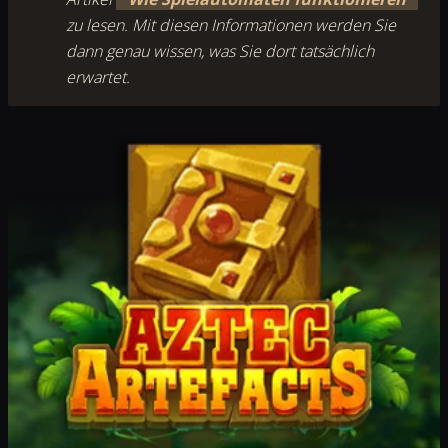
zu lesen. Mit diesen Informationen werden Sie
dann genau wissen, was Sie dort tatsächlich
erwartet.