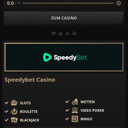
0.0
/ 10
ZUM CASINO
Speedybet Casino
WETTEN
SLOTS
VIDEO POKER
ROULETTE
BINGO
BLACKJACK