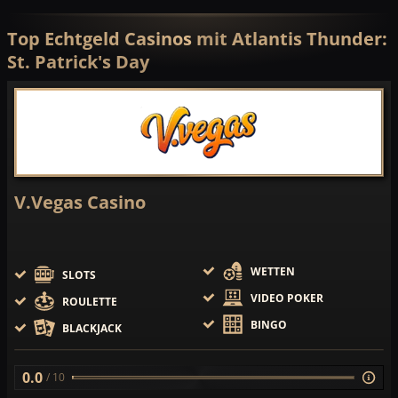
Top Echtgeld Casinos mit Atlantis Thunder:
St. Patrick's Day
V.Vegas Casino
WETTEN
SLOTS
VIDEO POKER
ROULETTE
BINGO
BLACKJACK
0.0
/ 10