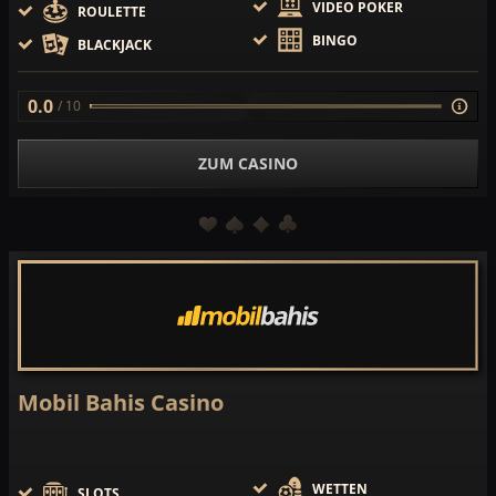
VIDEO POKER
ROULETTE
BINGO
BLACKJACK
0.0
/ 10
ZUM CASINO
Mobil Bahis Casino
WETTEN
SLOTS