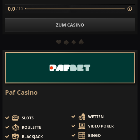
0.0
/ 10
ZUM CASINO
Paf Casino
WETTEN
SLOTS
VIDEO POKER
ROULETTE
BINGO
BLACKJACK