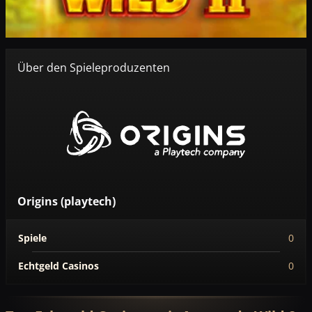
Über den Spieleproduzenten
Origins (playtech)
Spiele
0
Echtgeld Casinos
0