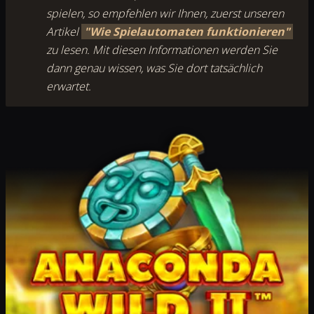
spielen, so empfehlen wir Ihnen, zuerst unseren
Artikel
"Wie Spielautomaten funktionieren"
zu lesen. Mit diesen Informationen werden Sie
dann genau wissen, was Sie dort tatsächlich
erwartet.