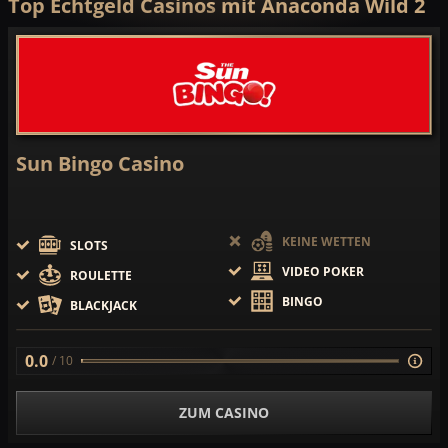
Top Echtgeld Casinos mit Anaconda Wild 2
Sun Bingo Casino
KEINE WETTEN
SLOTS
VIDEO POKER
ROULETTE
BINGO
BLACKJACK
0.0
/ 10
ZUM CASINO