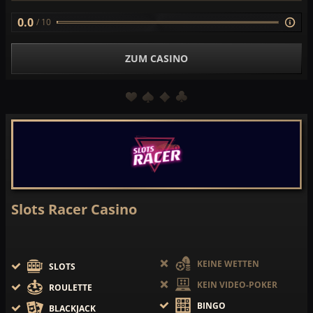
0.0
/ 10
ZUM CASINO
Slots Racer Casino
KEINE WETTEN
SLOTS
KEIN VIDEO-POKER
ROULETTE
BINGO
BLACKJACK