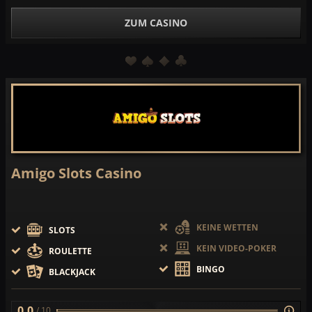
ZUM CASINO
Amigo Slots Casino
KEINE WETTEN
SLOTS
KEIN VIDEO-POKER
ROULETTE
BINGO
BLACKJACK
0.0
/ 10