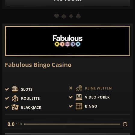
Fabulous Bingo Casino
KEINE WETTEN
SLOTS
VIDEO POKER
ROULETTE
BINGO
BLACKJACK
0.0
/ 10