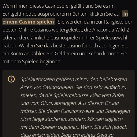
Wenn Ihnen dieses Casinospiel gefällt und Sie es im
Echtgeldmodus ausprobieren möchten, klicken Sie auf
In
einem Casino spielen
. Sie werden dann zur Rangliste der
besten Online Casinos weitergeleitet, die Anaconda Wild 2
oder andere ähnliche Casinospiele in ihrer Spieleauswahl
haben. Wählen Sie das beste Casino für sich aus, legen Sie
ein Konto an, zahlen Sie Gelder ein und schon können Sie
mit dem Spielen beginnen.
Spielautomaten gehören mit zu den beliebtesten
Arten von Casinospielen. Sie sind sehr einfach zu
spielen, da die Spielergebnisse völlig vom Zufall
und vom Glück abhängen. Aus diesem Grund
müssen Sie deren Funktionsweise und Spielregeln
nicht lange studieren, sondern können sogleich
mit dem Spielen beginnen. Wenn Sie sich jedoch
dazu entscheiden, Slots um echtes Geld zu