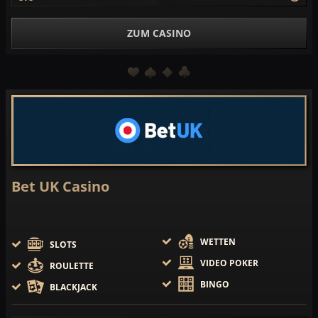
ZUM CASINO
Bet UK Casino
WETTEN
SLOTS
VIDEO POKER
ROULETTE
BINGO
BLACKJACK