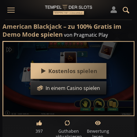
American Blackjack – zu 100% Gratis im
Demo Mode spielen
von Pragmatic Play
Kostenlos spielen
In einem Casino spielen
397
Guthaben
Bewertung
aktualisieren
lesen