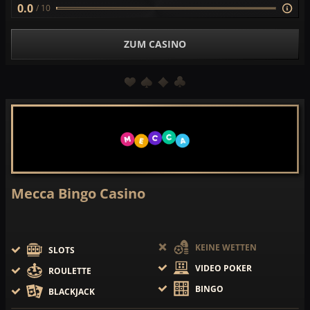
0.0
/ 10
ZUM CASINO
Mecca Bingo Casino
KEINE WETTEN
SLOTS
VIDEO POKER
ROULETTE
BINGO
BLACKJACK