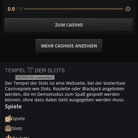
0.0
/ 10
ZUM CASINO
MEHR CASINOS ANZEIGEN
Der Tempel der Slots ist eine Webseite, bei der kostenlose
Casinospiele wie Slots, Roulette oder Blackjack angeboten
werden, die im Demomodus zum Spaß gespielt werden
können, ohne dass dabei Geld ausgegeben werden muss.
Spiele
Spiele
Slots