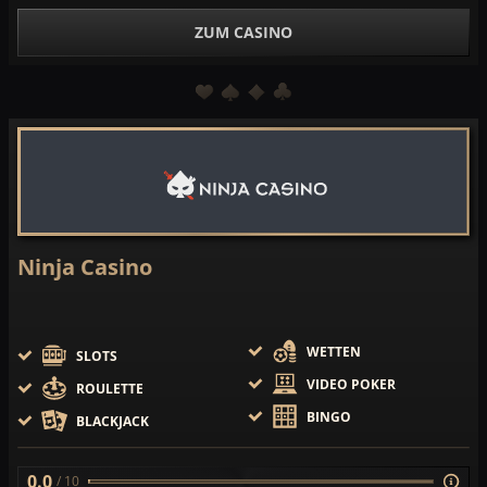
ZUM CASINO
Ninja Casino
WETTEN
SLOTS
VIDEO POKER
ROULETTE
BINGO
BLACKJACK
0.0
/ 10