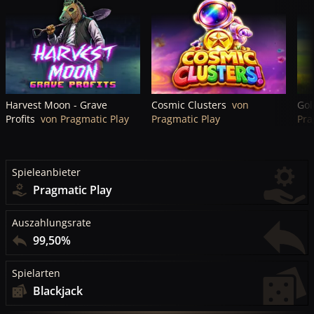
Harvest Moon - Grave
Cosmic Clusters
von
Gol
Profits
von Pragmatic Play
Pragmatic Play
Pra
Spieleanbieter
Pragmatic Play
Auszahlungsrate
99,50%
Spielarten
Blackjack