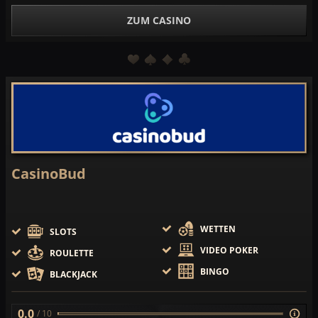
ZUM CASINO
CasinoBud
WETTEN
SLOTS
VIDEO POKER
ROULETTE
BINGO
BLACKJACK
0.0
/ 10