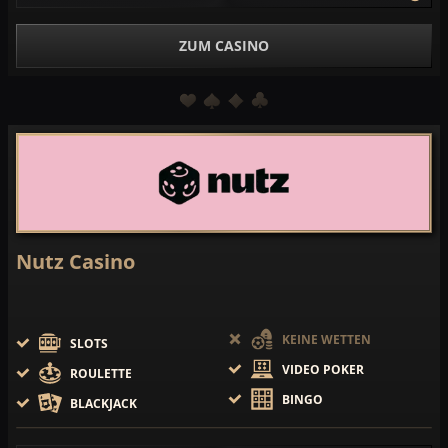
ZUM CASINO
Nutz Casino
KEINE WETTEN
SLOTS
VIDEO POKER
ROULETTE
BINGO
BLACKJACK