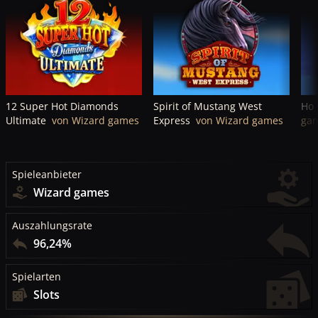
12 Super Hot Diamonds
Spirit of Mustang West
Ho 
Ultimate
von Wizard games
Express
von Wizard games
ga
Spieleanbieter
Wizard games
Auszahlungsrate
96,24%
Spielarten
Slots