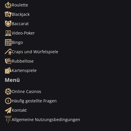
Roulette
Blackjack
Baccarat
Video-Poker
Bingo
Craps und Würfelspiele
Rubbellose
Kartenspiele
Menü
Online Casinos
Häufig gestellte Fragen
Kontakt
Allgemeine Nutzungsbedingungen