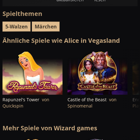
Spielthemen
5-Walzen
Märchen
Ähnliche Spiele wie Alice in Vegasland
Rapunzel's Tower
von
Castle of the Beast
von
En
Quickspin
Spinomenal
Pla
Mehr Spiele von Wizard games