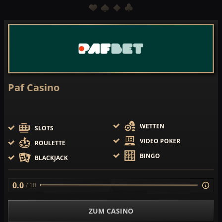
Paf Casino
WETTEN
SLOTS
VIDEO POKER
ROULETTE
BINGO
BLACKJACK
0.0
/ 10
ZUM CASINO